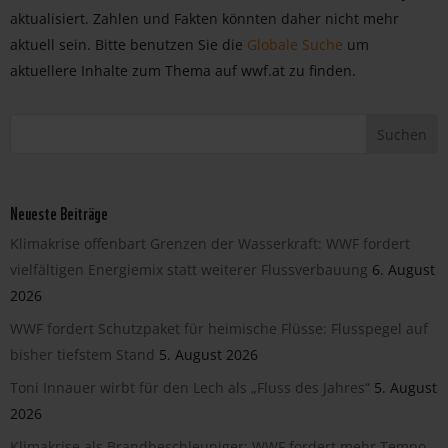
aktualisiert. Zahlen und Fakten könnten daher nicht mehr
aktuell sein. Bitte benutzen Sie die
Globale Suche
um
aktuellere Inhalte zum Thema auf wwf.at zu finden.
Neueste Beiträge
Klimakrise offenbart Grenzen der Wasserkraft: WWF fordert
vielfältigen Energiemix statt weiterer Flussverbauung
6. August
2026
WWF fordert Schutzpaket für heimische Flüsse: Flusspegel auf
bisher tiefstem Stand
5. August 2026
Toni Innauer wirbt für den Lech als „Fluss des Jahres“
5. August
2026
Klimakrise als Brandbeschleuniger: WWF fordert mehr Tempo