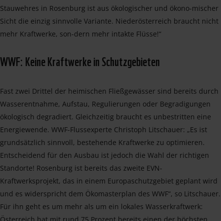
Stauwehres in Rosenburg ist aus ökologischer und ökono-mischer
Sicht die einzig sinnvolle Variante. Niederösterreich braucht nicht
mehr Kraftwerke, son-dern mehr intakte Flüsse!“
WWF: Keine Kraftwerke in Schutzgebieten
Fast zwei Drittel der heimischen Fließgewässer sind bereits durch
Wasserentnahme, Aufstau, Regulierungen oder Begradigungen
ökologisch degradiert. Gleichzeitig braucht es unbestritten eine
Energiewende. WWF-Flussexperte Christoph Litschauer: „Es ist
grundsätzlich sinnvoll, bestehende Kraftwerke zu optimieren.
Entscheidend für den Ausbau ist jedoch die Wahl der richtigen
Standorte! Rosenburg ist bereits das zweite EVN-
Kraftwerksprojekt, das in einem Europaschutzgebiet geplant wird
und es widerspricht dem Ökomasterplan des WWF“, so Litschauer.
Für ihn geht es um mehr als um ein lokales Wasserkraftwerk:
Österreich hat mit rund 75 Prozent bereits einen der höchsten