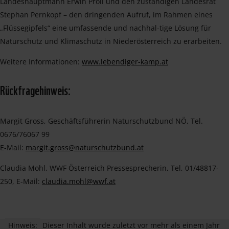
Landeshauptmann Erwin Pröll und den zuständigen Landesrat
Stephan Pernkopf – den dringenden Aufruf, im Rahmen eines
„Flüssegipfels“ eine umfassende und nachhal-tige Lösung für
Naturschutz und Klimaschutz in Niederösterreich zu erarbeiten.
Weitere Informationen:
www.lebendiger-kamp.at
Rückfragehinweis:
Margit Gross, Geschäftsführerin Naturschutzbund NÖ, Tel.
0676/76067 99
E-Mail:
margit.gross@naturschutzbund.at
Claudia Mohl, WWF Österreich Pressesprecherin, Tel, 01/48817-
250, E-Mail:
claudia.mohl@wwf.at
Hinweis:
Dieser Inhalt wurde zuletzt vor mehr als einem Jahr