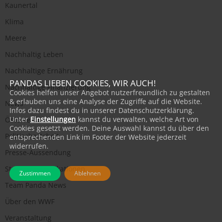
Kaunertal
Klima
Meere
Nachhaltig Leben
Nachhaltige Ernährung
PANDAS LIEBEN COOKIES, WIR AUCH!
Nachhaltige Finanzierung
Cookies helfen unser Angebot nutzerfreundlich zu gestalten
& erlauben uns eine Analyse der Zugriffe auf die Website.
News
Infos dazu findest du in unserer Datenschutzerklärung.
Unter
Einstellungen
kannst du verwalten, welche Art von
Österreich
Cookies gesetzt werden. Deine Auswahl kannst du über den
Politische Arbeit
entsprechenden Link im Footer der Website jederzeit
widerrufen.
Presse-Aussendung
Studien & Publikationen
Zustimmen
Ablehnen
Team Panda News
Über den WWF
Veranstaltung