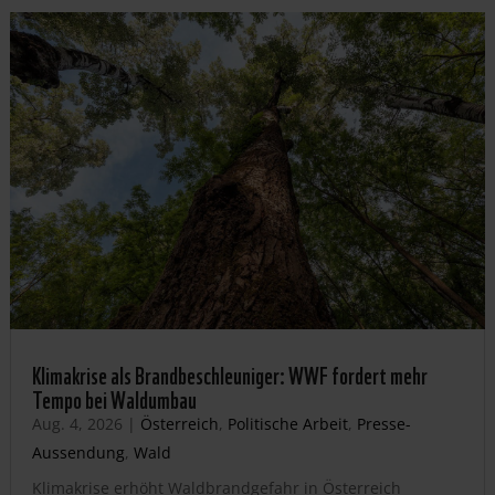
Klimakrise als Brandbeschleuniger: WWF fordert mehr
Tempo bei Waldumbau
Aug. 4, 2026
|
Österreich
,
Politische Arbeit
,
Presse-
Aussendung
,
Wald
Klimakrise erhöht Waldbrandgefahr in Österreich