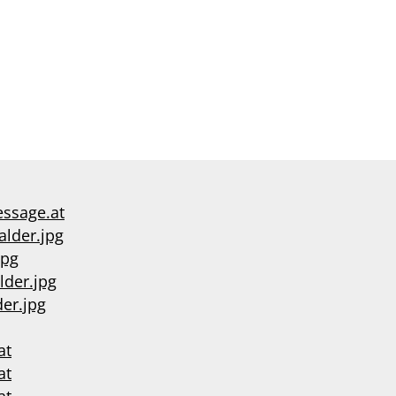
essage.at
alder.jpg
jpg
lder.jpg
er.jpg
at
at
at