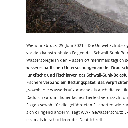
Wien/Innsbruck, 29. Juni 2021 – Die Umweltschutzor
vor den katastrophalen Folgen des Schwall-Sunk-Bet
Wasserspiegel in den Flüssen oft mehrmals täglich se
wissenschaftlichen Untersuchungen an der Drau schät
Jungfische und Fischlarven der Schwall-Sunk-Belast
Fischereiverband ein Rettungspaket, das verpflichte
„Sowohl die Wasserkraft-Branche als auch die Politi
Dadurch wird millionenfaches Tierleid verursacht un
Folgen sowohl für die gefährdeten Fischarten wie zu
sich dringend ändern“, sagt WWF-Gewässerschutz-E
erstmals in schockierender Deutlichkeit.