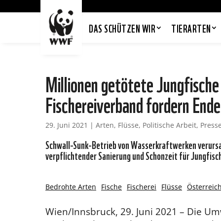
DAS SCHÜTZEN WIR
TIERARTEN
Millionen getötete Jungfisch
Fischereiverband fordern Ende
29. Juni 2021
|
Arten
,
Flüsse
,
Politische Arbeit
,
Press
Schwall-Sunk-Betrieb von Wasserkraftwerken verurs
verpflichtender Sanierung und Schonzeit für Jungfisc
Bedrohte Arten
Fische
Fischerei
Flüsse
Österreic
Wien/Innsbruck, 29. Juni 2021 – Die U