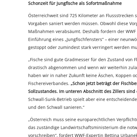
Schonzeit für Jungfische als Sofortmaßnahme
Österreichweit sind 725 Kilometer an Flussstrecken s
Vorgaben saniert werden müssen. Obwohl diese Vorga
Maßnahmen verabsäumt. Deshalb fordern der WWF un
Einführung eines „Jungfischfensters“ – einer neunwö
gestoppt oder zumindest stark verringert werden mu
„Fische sind gute Gradmesser für den Zustand von Fl
drastisch abgenommen und wenn wir weiterhin zulas
haben wir in naher Zukunft keine Äschen, Koppen od
Fischereiverbandes.
„Schon jetzt beträgt der Fischbe
Sollzustandes. Im unteren Abschnitt des Zillers sind 
Schwall-Sunk-Betrieb spielt aber eine entscheidend
und den Schwall sanieren.“
„Österreich muss seine europarechtlichen Verpflich
das zuständige Landwirtschaftsministerium die no
vorschreiben“, fordert WWF-Expertin Bettina Urbane