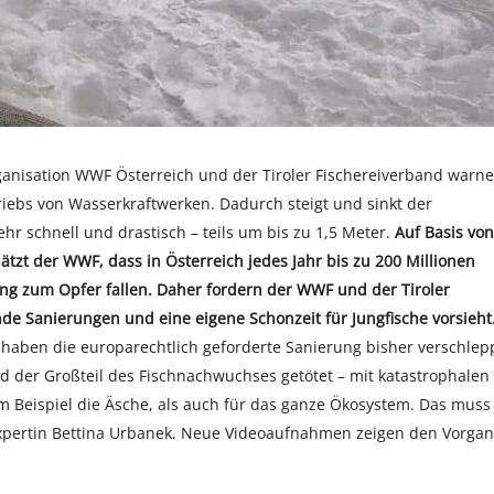
ganisation WWF Österreich und der Tiroler Fischereiverband warn
riebs von Wasserkraftwerken. Dadurch steigt und sinkt der
hr schnell und drastisch – teils um bis zu 1,5 Meter.
Auf Basis von
zt der WWF, dass in Österreich jedes Jahr bis zu 200 Millionen
ung zum Opfer fallen. Daher fordern der WWF und der Tiroler
nde Sanierungen und eine eigene Schonzeit für Jungfische vorsieht
k haben die europarechtlich geforderte Sanierung bisher verschlep
d der Großteil des Fischnachwuchses getötet – mit katastrophalen
m Beispiel die Äsche, als auch für das ganze Ökosystem. Das muss
xpertin Bettina Urbanek. Neue Videoaufnahmen zeigen den Vorga