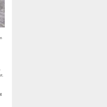
en
.
pt.
ng