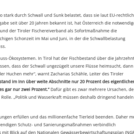
o stark durch Schwall und Sunk belastet, dass sie laut EU-rechtlic
be seit über 20 Jahren bekannt ist, hat Österreich die notwendi
d der Tiroler Fischereiverband als Sofortmaßnahme die
chigen Schonzeit im Mai und Juni, in der die Schwallbelastung
ss.
uss-Ökosystemen. In Tirol hat der Fischbestand über die Jahrzehn
sen, dass der Schwall ungezügelt unsere Flüsse heimsucht, dann
er Huchen mehr“, warnt Zacharias Schähle, Leiter des Tiroler
stand im Inn über weite Abschnitte nur 20 Prozent des eigentliche
es gar nur zwei Prozent.“
Dafür gibt es zwar mehrere Ursachen, de
e Rolle. „Politik und Wasserkraft müssen deshalb dringend handeln
tungen erfüllen und das millionenfache Tierleid beenden. Daher m
twendigen Schutz- und Sanierungsmaßnahmen verbindlich
k mit Blick auf den Nationalen Gewässerbewirtschaftungsplan (NG