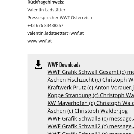
Rückfragehinweis:
Valentin Ladstätter
Pressesprecher WWF Österreich
+43 676 83488257
valentin.ladstaetter@wwf.at
www.wwf.at
WWF Downloads

WWF Grafik Schwall Gesamt (c) m
Äschen Fischzucht (c) Christoph W
Kraftwerk Prutz (c) Anton Vorauer.
Koppe Strandung (c) Christoph Wa
KW Mayerhofen (c) Christoph Wald
Äschen (c) Christoph Walder.jpg
WWF Grafik Schwall3 (c) message.
WWF Grafik Schwall2 (c) message.
WWF Grafik Schwall1 (c) message.