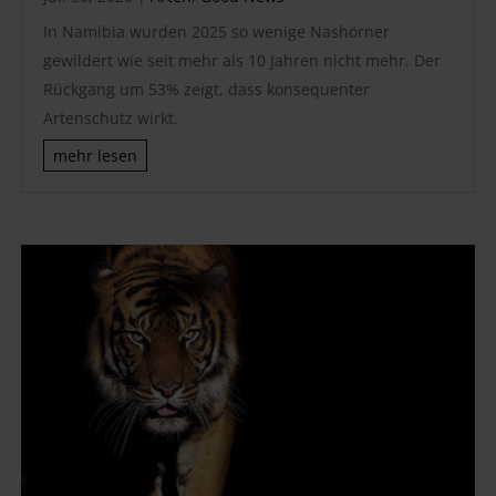
In Namibia wurden 2025 so wenige Nashörner
gewildert wie seit mehr als 10 Jahren nicht mehr. Der
Rückgang um 53% zeigt, dass konsequenter
Artenschutz wirkt.
mehr lesen