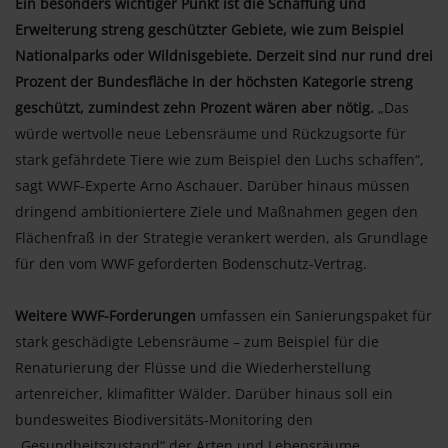
Ein besonders wichtiger Punkt ist die Schaffung und
Erweiterung streng geschützter Gebiete, wie zum Beispiel
Nationalparks oder Wildnisgebiete. Derzeit sind nur rund drei
Prozent der Bundesfläche in der höchsten Kategorie streng
geschützt, zumindest zehn Prozent wären aber nötig.
„Das
würde wertvolle neue Lebensräume und Rückzugsorte für
stark gefährdete Tiere wie zum Beispiel den Luchs schaffen“,
sagt WWF-Experte Arno Aschauer. Darüber hinaus müssen
dringend ambitioniertere Ziele und Maßnahmen gegen den
Flächenfraß in der Strategie verankert werden, als Grundlage
für den vom WWF geforderten Bodenschutz-Vertrag.
Weitere WWF-Forderungen
umfassen ein Sanierungspaket für
stark geschädigte Lebensräume – zum Beispiel für die
Renaturierung der Flüsse und die Wiederherstellung
artenreicher, klimafitter Wälder. Darüber hinaus soll ein
bundesweites Biodiversitäts-Monitoring den
„Gesundheitszustand“ der Arten und Lebensräume