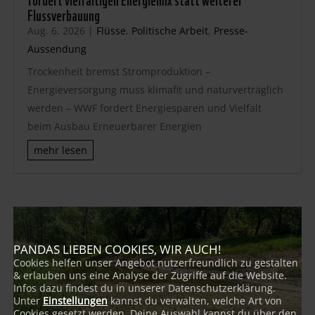
Flussverbauung
Aug. 6, 2026
|
Flüsse
,
Politische Arbeit
,
Presse-
Aussendung
Trockenheit bremst Stromproduktion –
Energieversorgung muss klimafit und naturverträglich
werden – WWF fordert Energiesparen und Vielfalt
beim Ausbau Erneuerbarer Energien
mehr lesen
PANDAS LIEBEN COOKIES, WIR AUCH!
Cookies helfen unser Angebot nutzerfreundlich zu gestalten
& erlauben uns eine Analyse der Zugriffe auf die Website.
Infos dazu findest du in unserer Datenschutzerklärung.
Unter
Einstellungen
kannst du verwalten, welche Art von
Cookies gesetzt werden. Deine Auswahl kannst du über den