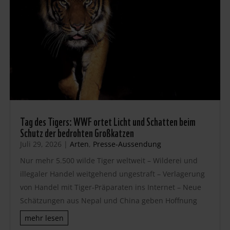
Tag des Tigers: WWF ortet Licht und Schatten beim
Schutz der bedrohten Großkatzen
Juli 29, 2026
|
Arten
,
Presse-Aussendung
Nur mehr 5.500 wilde Tiger weltweit – Wilderei und
illegaler Handel weitgehend ungestraft – Verlagerung
von Handel mit Tiger-Präparaten ins Internet – Neue
Schätzungen aus Nepal und China geben Hoffnung
mehr lesen