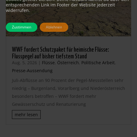
entsprechenden Link im Footer der Website jederzeit
widerrufen.
Zustimmen
Ablehnen
WWF fordert Schutzpaket für heimische Flüsse:
Flusspegel auf bisher tiefstem Stand
Aug. 5, 2026
|
Flüsse
,
Österreich
,
Politische Arbeit
,
Presse-Aussendung
Juli-Abflüsse an 90 Prozent der Pegel-Messstellen sehr
niedrig – Burgenland, Vorarlberg und Niederösterreich
besonders betroffen – WWF fordert mehr
Gewässerschutz und Renaturierung
mehr lesen