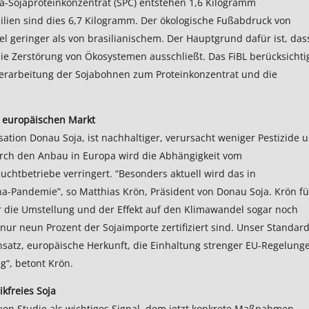
a-Sojaproteinkonzentrat (SPC) entstehen 1,6 Kilogramm
ilien sind dies 6,7 Kilogramm. Der ökologische Fußabdruck von
el geringer als von brasilianischem. Der Hauptgrund dafür ist, das
e Zerstörung von Ökosystemen ausschließt. Das FiBL berücksichti
 Verarbeitung der Sojabohnen zum Proteinkonzentrat und die
n europäischen Markt
ation Donau Soja, ist nachhaltiger, verursacht weniger Pestizide 
urch den Anbau in Europa wird die Abhängigkeit vom
chtbetriebe verringert. “Besonders aktuell wird das in
ona-Pandemie”, so Matthias Krön, Präsident von Donau Soja. Krön fü
ür die Umstellung und der Effekt auf den Klimawandel sogar noch
ur neun Prozent der Sojaimporte zertifiziert sind. Unser Standar
einsatz, europäische Herkunft, die Einhaltung strenger EU-Regelung
g“, betont Krön.
kfreies Soja
en Studie als wichtiges Signal, dem jetzt konkrete Maßnahmen