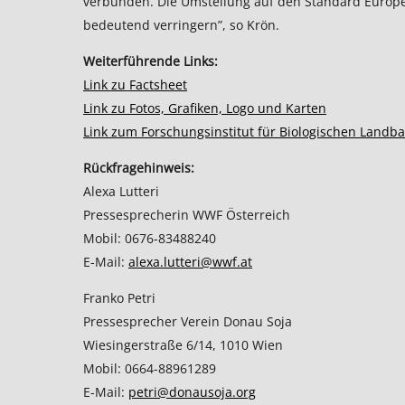
verbunden. Die Umstellung auf den Standard Europ
bedeutend verringern”, so Krön.
Weiterführende Links:
Link zu Factsheet
Link zu Fotos, Grafiken, Logo und Karten
Link zum Forschungsinstitut für Biologischen Landba
Rückfragehinweis:
Alexa Lutteri
Pressesprecherin WWF Österreich
Mobil: 0676-83488240
E-Mail:
alexa.lutteri@wwf.at
Franko Petri
Pressesprecher Verein Donau Soja
Wiesingerstraße 6/14, 1010 Wien
Mobil: 0664-88961289
E-Mail:
petri@donausoja.org