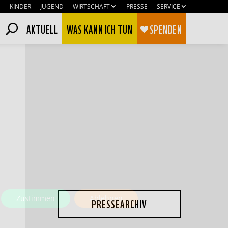
KINDER
JUGEND
WIRTSCHAFT
PRESSE
SERVICE
AKTUELL
WAS KANN ICH TUN
SPENDEN
Zustimmen
Ablehnen
PRESSEARCHIV