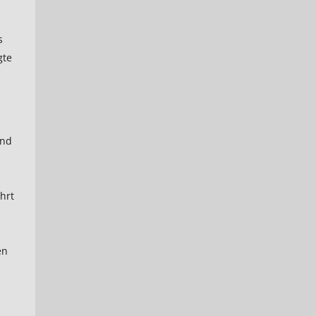
s
gte
und
hrt
d
en