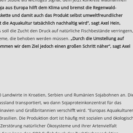
oja aus Europa hilft dem Klima und bremst die Regenwald-
kette und damit auch das Produkt selbst umweltfreundlicher
 die Aquakultur tatsächlich nachhaltig wird”, sagt Axel Hein,
s soll die Zucht den Druck auf natürliche Fischbestände verringern
leme, die behoben werden müssen.
„Durch die Umstellung auf
men wir dem Ziel jedoch einen großen Schritt näher“, sagt Axel
00 Landwirte in Kroatien, Serbien und Rumänien Sojabohnen an. Di
sland transportiert, wo dann Sojaproteinkonzentrat für das
inavien und Großbritannien verschifft wird. “Europas Aquakulture
asilien. Die Produktion dort ist häufig mit sozialen und ökologisc
erstörung natürlicher Ökosysteme und ihrer Artenvielfalt