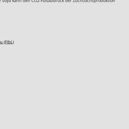
e Soya kann den CO2-Fußabdruck der Zuchtlachsproduktion
u (FIbL)