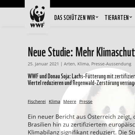
DAS SCHÜTZEN WIR
TIERARTEN
Neue Studie: Mehr Klimaschutz
25. Januar 2021
|
Arten
,
Klima
,
Presse-Aussendung
WWF und Donau Soja: Lachs-Fütterung mit zertifizie
Viertel reduzieren und Regenwald-Zerstörung verring
Fischerei
Klima
Meere
Presse
Ein neuer Bericht aus Österreich zeigt,
Brasilien hin zu zertifiziertem europäi
Klimabilanz signifikant reduziert. Die S