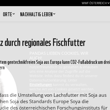
WWF ÖSTERREICH
ORTE
NACHHALTIG LEBEN
 durch regionales Fischfutter
PANDAS LIEBEN COOKIES, WIR
AUCH!
rtem gentechnikfreien Soja aus Europa kann CO2-Fußabdruck um drei
Cookies helfen unser Angebot
ern
nutzerfreundlich zu gestalten & erlauben
uns eine Analyse der Zugriffe auf die
Website. Infos dazu findest du in unserer
Datenschutzerklärung. Unter
Einstellungen
kannst du verwalten,
welche Art von Cookies gesetzt werden.
Deine Auswahl kannst du über den
 dass die Umstellung von Lachsfutter mit Soja aus
entsprechenden Link im Footer der
schen Soja des Standards Europe Soya die
Website jederzeit widerrufen.
tudie des österreichischen Forschungsinstituts für