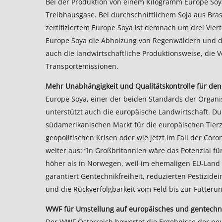
Bei der Produktion von einem Kilogramm Europe Soy
Treibhausgase. Bei durchschnittlichem Soja aus Bras
zertifiziertem Europe Soya ist demnach um drei Viert
Europe Soya die Abholzung von Regenwäldern und di
auch die landwirtschaftliche Produktionsweise, die
Transportemissionen.
Mehr Unabhängigkeit und Qualitätskontrolle für de
Europe Soya, einer der beiden Standards der Organis
unterstützt auch die europäische Landwirtschaft. D
südamerikanischen Markt für die europäischen Tierzu
geopolitischen Krisen oder wie jetzt im Fall der Cor
weiter aus: “In Großbritannien wäre das Potenzial f
höher als in Norwegen, weil im ehemaligen EU-Land n
garantiert Gentechnikfreiheit, reduzierten Pestizid
und die Rückverfolgbarkeit vom Feld bis zur Fütterun
WWF für Umstellung auf europäisches und gentechni
Der WWF Österreich bewertet die Ergebnisse der neu