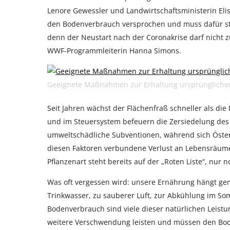
Lenore Gewessler und Landwirtschaftsministerin Eli
den Bodenverbrauch versprochen und muss dafür stru
denn der Neustart nach der Coronakrise darf nicht 
WWF-Programmleiterin Hanna Simons.
Geeignete Maßnahmen zur Erhaltung ursprüngliche
Seit Jahren wächst der Flächenfraß schneller als die 
und im Steuersystem befeuern die Zersiedelung des La
umweltschädliche Subventionen, während sich Österre
diesen Faktoren verbundene Verlust an Lebensräumen
Pflanzenart steht bereits auf der „Roten Liste“, nur n
Was oft vergessen wird: unsere Ernährung hängt ge
Trinkwasser, zu sauberer Luft, zur Abkühlung im S
Bodenverbrauch sind viele dieser natürlichen Leistu
weitere Verschwendung leisten und müssen den Bo