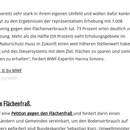
eits sehr stark in ihrem eigenen Umfeld und wollen dafür konkr
ayr zu den Ergebnissen der repräsentativen Erhebung mit 1.008
u wenig gegen den Flächenverbrauch tut. 73 Prozent orten deutlich z
g. Mehr als die Hälfte (59 Prozent) sieht Erholungsgebiete im
Naturschutz muss in Zukunft einen weit höheren Stellenwert habe
 und des Steuersystems mit dem Ziel, Flächen zu sparen und somi
en zu erhalten“, fordert WWF-Expertin Hanna Simons.
 © by WWF
n Flächenfraß.
F eine
Petition gegen den Flächenfraß
und fordert darin einen
 Ländern und Gemeinden vereinbart, um den Bodenverbrauch auf
ers gefordert sind Bundeskanzler Sebastian Kurz, Umweltminister