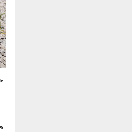
der
t
.
agt