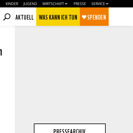
KINDER
JUGEND
WIRTSCHAFT
PRESSE
SERVICE
AKTUELL
WAS KANN ICH TUN
SPENDEN
n
Zustimmen
Ablehnen
PRESSEARCHIV