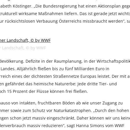
sabeth Köstinger. „Die Bundesregierung hat einen Aktionsplan geg
kturell wirksame Maßnahmen liefern. Das ist gerade jetzt wichti
zur rücksichtslosen Verbauung Österreichs missbraucht werden“, s
r Landschaft, © by WWF
Bevölkerung. Defizite in der Raumplanung, in der Wirtschaftspoliti
ndes. Alljährlich fließen bis zu fünf Milliarden Euro in
ich eines der dichtesten Straßennetze Europas leistet. Der mit a
 gefährdet das heimische Naturerbe: Jede dritte Tier- und
och 15 Prozent der Flüsse können frei fließen.
nauso von intakten, fruchtbaren Böden ab wie unser Zugang zu
ommer sowie zum Schutz vor Naturkatastrophen. „Durch den hohen
ngen schon jetzt massiv eingeschränkt. Daher können wir uns kein
denverbrauch massiv reduzieren“, sagt Hanna Simons vom WWF