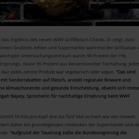
 das Ergebnis des neuen WWF-Grillflleisch-Checks. Er zeigt, dass
timent Großteils fehlen und Supermärkte während der Grillsaison 
m 4-wöchigen Untersuchungszeitraum waren 90 Prozent der 196
Ursprungs, davon 95 Prozent aus konventioneller Tierhaltung. Jede
Nur jedes zehnte Produkt war vegetarisch oder vegan.
“Das sind
l mit Sonderrabatten auf Fleisch, anstatt regionale Bioware und
 eine klimaschonende und gesunde Entscheidung, obwohl sich imme
egah Bayaty, Sprecherin für nachhaltige Ernährung beim WWF
Schnitt 59 Kilo pro Kopf drei bis fünf Mal so hoch wie von Umwelt-
rdert daher ein grundlegendes Umdenken der Supermärkte und d
ende:
“Aufgrund der Teuerung sollte die Bundesregierung die