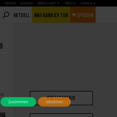
KINDER
JUGEND
WIRTSCHAFT
PRESSE
SERVICE
AKTUELL
WAS KANN ICH TUN
SPENDEN
m
rn
PRESSEARCHIV
Zustimmen
Ablehnen