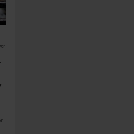
vor
s
r
er