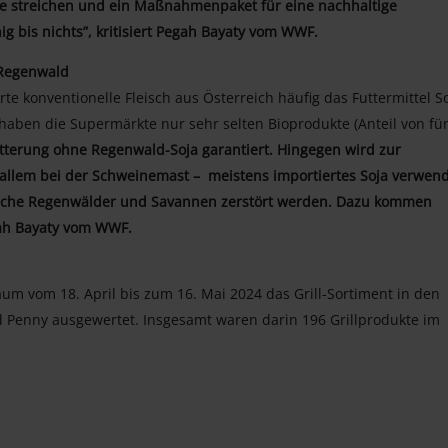
e streichen und ein Maßnahmenpaket für eine nachhaltige
g bis nichts”, kritisiert Pegah Bayaty vom WWF.
 Regenwald
rte konventionelle Fleisch aus Österreich häufig das Futtermittel S
haben die Supermärkte nur sehr selten Bioprodukte (Anteil von fü
ütterung ohne Regenwald-Soja garantiert. Hingegen wird zur
 allem bei der Schweinemast – meistens importiertes Soja verwend
pische Regenwälder und Savannen zerstört werden. Dazu kommen
gah Bayaty vom WWF.
um vom 18. April bis zum 16. Mai 2024 das Grill-Sortiment in den
 und Penny ausgewertet. Insgesamt waren darin 196 Grillprodukte im