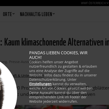
WWF ÖSTERREICH
ORTE
NACHHALTIG LEBEN
: Kaum klimaschonende Alternativen i
PANDAS LIEBEN COOKIES, WIR
AUCH!
rung
,
Presse-Aussendung
Cookies helfen unser Angebot
nutzerfreundlich zu gestalten & erlauben
uns eine Analyse der Zugriffe auf die
Website. Infos dazu findest du in unserer
Wirtschaft & Unternehmen
Datenschutzerklärung. Unter
Einstellungen
kannst du verwalten,
kten: 90 Prozent tierische Produkte in Flugblätte
welche Art von Cookies gesetzt werden.
Deine Auswahl kannst du über den
oqualität und kaum pflanzliche Alternativen
entsprechenden Link im Footer der
Website jederzeit widerrufen.