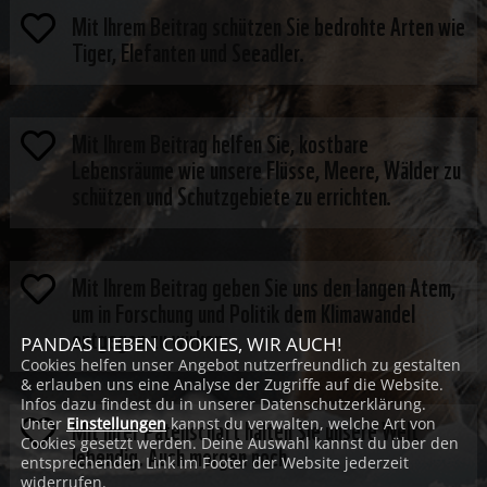
Mit Ihrem Beitrag schützen Sie bedrohte Arten wie

Tiger, Elefanten und Seeadler.
Mit Ihrem Beitrag helfen Sie, kostbare

Lebensräume wie unsere Flüsse, Meere, Wälder zu
schützen und Schutzgebiete zu errichten.
Mit Ihrem Beitrag geben Sie uns den langen Atem,

um in Forschung und Politik dem Klimawandel
entgegen zu wirken.
PANDAS LIEBEN COOKIES, WIR AUCH!
Cookies helfen unser Angebot nutzerfreundlich zu gestalten
& erlauben uns eine Analyse der Zugriffe auf die Website.
Infos dazu findest du in unserer Datenschutzerklärung.
Mit Ihrer Patenschaft halten Sie unsere Welt
Unter
Einstellungen
kannst du verwalten, welche Art von

Cookies gesetzt werden. Deine Auswahl kannst du über den
lebendig. Auch morgen noch.
entsprechenden Link im Footer der Website jederzeit
widerrufen.