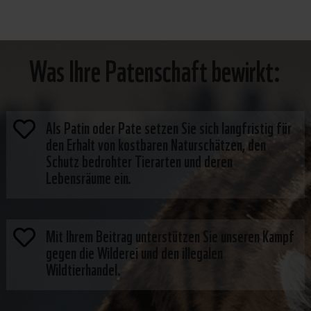
Was Ihre Patenschaft bewirkt:
Als Patin oder Pate setzen Sie sich langfristig für

den Erhalt von kostbaren Naturschätzen, den
Schutz bedrohter Tierarten und deren
Lebensräume ein.
Mit Ihrem Beitrag unterstützen Sie unseren Kampf

gegen die Wilderei und den illegalen
Wildtierhandel.