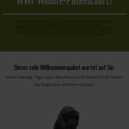
Sollten mehr Spenden eingehen, als für das beschriebene Projekt benötigt, werden diese
auch in anderen dringenden WWF-Naturschutzprojekten eingesetzt.
Datenschutzhinweis:
Mit der freiwilligen Datenabgabe stimmen Sie zu, dass wir Ihre Daten
für die Kontaktaufnahme, zur Übermittlung von Informationen über unsere Tätigkeit und
zur Spendenkommunikation verwenden dürfen. Diese Zustimmung können Sie jederzeit
und formlos widerrufen. Informationen zum Datenschutz finden Sie
hier
.
Dieses tolle Willkommenspaket wartet auf Sie:
Schon wenige Tage nach Abschluss einer Patenschaft halten
Sie Folgendes in Ihren Händen: