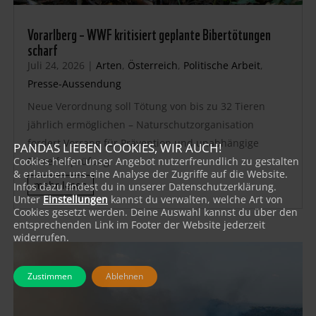
Vorarlberg – WWF kritisiert geplante Bibertötungen
scharf
Juli 24, 2026
|
Arten
,
Österreich
,
Politische Arbeit
,
Presse-Aussendung
Neue Verordnung soll Tötung von bis zu 32 Tieren
jährlich ermöglichen – Naturschutzorganisation
fordert Vorrang für Prävention und unabhängige
PANDAS LIEBEN COOKIES, WIR AUCH!
Einzelfallprüfung
Cookies helfen unser Angebot nutzerfreundlich zu gestalten
& erlauben uns eine Analyse der Zugriffe auf die Website.
mehr lesen
Infos dazu findest du in unserer Datenschutzerklärung.
Unter
Einstellungen
kannst du verwalten, welche Art von
Cookies gesetzt werden. Deine Auswahl kannst du über den
entsprechenden Link im Footer der Website jederzeit
widerrufen.
Zustimmen
Ablehnen