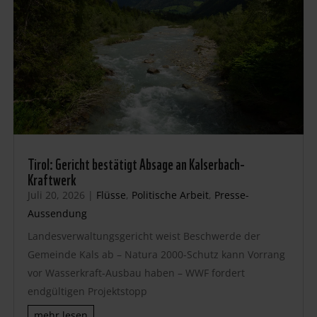
Tirol: Gericht bestätigt Absage an Kalserbach-
Kraftwerk
Juli 20, 2026
|
Flüsse
,
Politische Arbeit
,
Presse-
Aussendung
Landesverwaltungsgericht weist Beschwerde der
Gemeinde Kals ab – Natura 2000-Schutz kann Vorrang
vor Wasserkraft-Ausbau haben – WWF fordert
endgültigen Projektstopp
mehr lesen