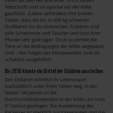
ihrem dichten Fell und einer 10 cm dicken
Fettschicht sind sie optimal vor der Kälte
geschützt. Zudem verhindern ihre breiten
Tatzen, dass die bis zu 600 kg schweren
Großbären ins Eis einbrechen. Eisbären sind
tolle Schwimmer und Taucher und trotz ihrer
Pfunde sehr gute Jäger. Doch so perfekt die
Tiere an die Bedingungen der Arktis angepasst
sind – den Folgen des Klimawandels sind sie
schutzlos ausgeliefert.
Bis 2050 könnte ein Drittel der Eisbären aussterben
Den Eisbären schmilzt ihr Lebensraum
buchstäblich unter ihren Tatzen weg. In den
letzten 100 Jahren ist die
Durchschnittstemperatur in der Arktis um rund
5
°
Celsius gestiegen. Die Ausdehnung des
Packeises ist merklich zurückgegangen und das