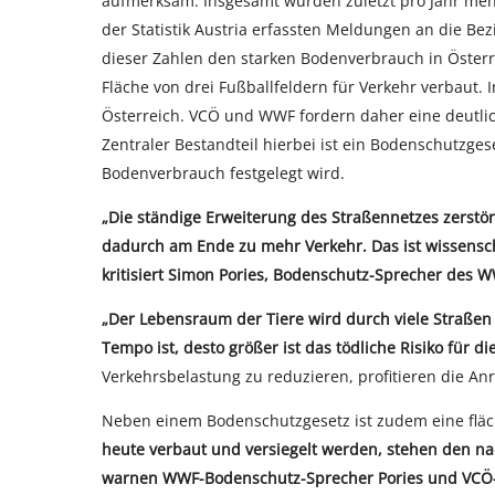
aufmerksam. Insgesamt wurden zuletzt pro Jahr mehr
der Statistik Austria erfassten Meldungen an die B
dieser Zahlen den starken Bodenverbrauch in Österr
Fläche von drei Fußballfeldern für Verkehr verbaut. 
Österreich. VCÖ und WWF fordern daher eine deutli
Zentraler Bestandteil hierbei ist ein Bodenschutzge
Bodenverbrauch festgelegt wird.
„
Die ständige Erweiterung des Straßennetzes zerstör
dadurch am Ende zu mehr Verkehr. Das ist wissensch
kritisiert Simon Pories, Bodenschutz-Sprecher des W
„Der Lebensraum der Tiere wird durch viele Straßen
Tempo ist, desto größer ist das tödliche Risiko für d
Verkehrsbelastung zu reduzieren, profitieren die An
Neben einem Bodenschutzgesetz ist zudem eine flä
heute verbaut und versiegelt werden, stehen den n
warnen WWF-Bodenschutz-Sprecher Pories und VCÖ-Sp