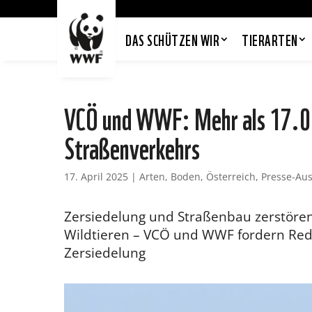
DAS SCHÜTZEN WIR
TIERARTEN
VCÖ und WWF: Mehr als 17.00
Straßenverkehrs
17. April 2025
|
Arten
,
Boden
,
Österreich
,
Presse-Au
Zersiedelung und Straßenbau zerstör
Wildtieren – VCÖ und WWF fordern Red
Zersiedelung