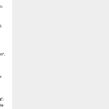
ts
g.
n“,
ie
g“,
ie