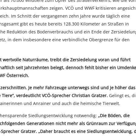
 als 70.000 Wildtiere zum Opfer des Straßenverkehrs, wie die von
ezirkshauptmannschaften zeigen. VCÖ und WWF kritisieren angesich
eich. Im Schnitt der vergangenen zehn Jahre wurde täglich eine
Insgesamt gibt es heute bereits 128.300 Kilometer an Straßen in
che Reduktion des Bodenverbrauchs und ein Ende der Zersiedelun
setz, in dem insbesondere eine verbindliche Obergrenze für den
t wertvolle Naturräume, treibt die Zersiedelung voran und führt
aftlich seit Jahrzehnten belegt, dennoch fehlt bisher ein Umdenke
WF Österreich.
 zerschnitten. Je mehr Fahrzeuge unterwegs sind und je höher das
ie Tiere“, verdeutlicht VCÖ-Sprecher Christian Gratzer.
Gelingt es, d
rainerinnen und Anrainer und auch die heimische Tierwelt.
chensparende Siedlungsentwicklung notwendig:
„Die Böden, die
achfolgenden Generationen nicht mehr als Grünraum zur Verfügun
recher Gratzer. „Daher braucht es eine Siedlungsentwicklung, d