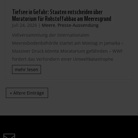
Tiefsee in Gefahr: Staaten entscheiden über
Moratorium für Rohstoffabbau am Meeresgrund
Juli 24, 2026
|
Meere
,
Presse-Aussendung
Vollversammlung der internationalen
Meeresbodenbehörde startet am Montag in Jamaika –
Massiver Druck könnte Moratorium gefährden – WWF
fordert das Verhindern einer Umweltkatastrophe
mehr lesen
« Ältere Einträge