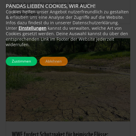
beim Ausbau Erneuerbarer Energien
PANDAS LIEBEN COOKIES, WIR AUCH!
Cookies helfen unser Angebot nutzerfreundlich zu gestalten
mehr lesen
& erlauben uns eine Analyse der Zugriffe auf die Website.
Infos dazu findest du in unserer Datenschutzerklärung.
Unter
Einstellungen
kannst du verwalten, welche Art von
Cookies gesetzt werden. Deine Auswahl kannst du über den
entsprechenden Link im Footer der Website jederzeit
widerrufen.
Zustimmen
Ablehnen
WWF fordert Schutzpaket für heimische Flüsse: