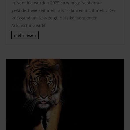
In Namibia wurden 2025 so wenige Nashörner
gewildert wie seit mehr als 10 Jahren nicht mehr. Der
Rückgang um 53% zeigt, dass konsequenter
Artenschutz wirkt.
mehr lesen