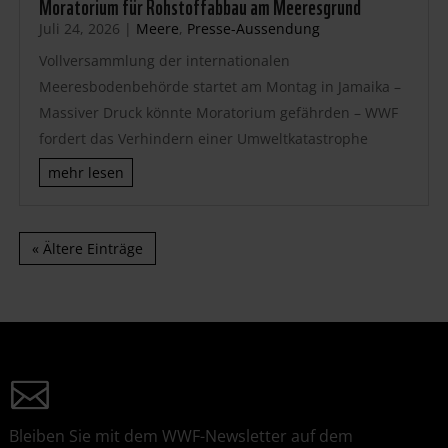
Moratorium für Rohstoffabbau am Meeresgrund
Juli 24, 2026
|
Meere
,
Presse-Aussendung
Vollversammlung der internationalen
Meeresbodenbehörde startet am Montag in Jamaika –
Massiver Druck könnte Moratorium gefährden – WWF
fordert das Verhindern einer Umweltkatastrophe
mehr lesen
« Ältere Einträge
Bleiben Sie mit dem WWF-Newsletter auf dem