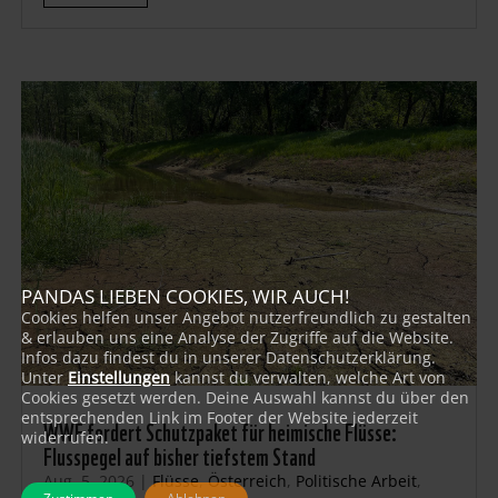
PANDAS LIEBEN COOKIES, WIR AUCH!
Cookies helfen unser Angebot nutzerfreundlich zu gestalten
& erlauben uns eine Analyse der Zugriffe auf die Website.
Infos dazu findest du in unserer Datenschutzerklärung.
Unter
Einstellungen
kannst du verwalten, welche Art von
Cookies gesetzt werden. Deine Auswahl kannst du über den
entsprechenden Link im Footer der Website jederzeit
WWF fordert Schutzpaket für heimische Flüsse:
widerrufen.
Flusspegel auf bisher tiefstem Stand
Aug. 5, 2026
|
Flüsse
,
Österreich
,
Politische Arbeit
,