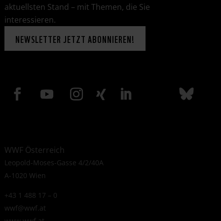
aktuellsten Stand – mit Themen, die Sie
interessieren.
NEWSLETTER JETZT ABONNIEREN!
WWF Österreich
Leopold-Moses-Gasse 4/2/40A
A-1020 Wien
+43 1 488 17 – 0
wwf@wwf.at
www.wwf.at