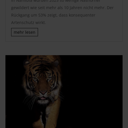
In Namibia wurden 2025 so wenige Nashörner
gewildert wie seit mehr als 10 Jahren nicht mehr. Der
Rückgang um 53% zeigt, dass konsequenter
Artenschutz wirkt.
mehr lesen