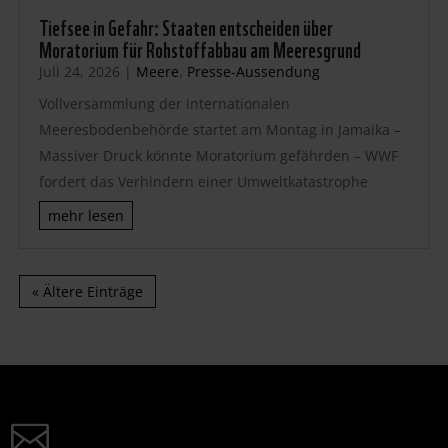
Tiefsee in Gefahr: Staaten entscheiden über
Moratorium für Rohstoffabbau am Meeresgrund
Juli 24, 2026
|
Meere
,
Presse-Aussendung
Vollversammlung der internationalen
Meeresbodenbehörde startet am Montag in Jamaika –
Massiver Druck könnte Moratorium gefährden – WWF
fordert das Verhindern einer Umweltkatastrophe
mehr lesen
« Ältere Einträge