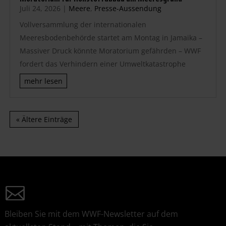
Juli 24, 2026
|
Meere
,
Presse-Aussendung
Vollversammlung der internationalen
Meeresbodenbehörde startet am Montag in Jamaika –
Massiver Druck könnte Moratorium gefährden – WWF
fordert das Verhindern einer Umweltkatastrophe
mehr lesen
« Ältere Einträge
Bleiben Sie mit dem WWF-Newsletter auf dem