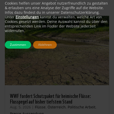
Cookies helfen unser Angebot nutzerfreundlich zu gestalten
& erlauben uns eine Analyse der Zugriffe auf die Website.
Infos dazu findest du in unserer Datenschutzerklärung.
Unter
Einstellungen
kannst du verwalten, welche Art von
Cookies gesetzt werden. Deine Auswahl kannst du über den
entsprechenden Link im Footer der Website jederzeit
widerrufen.
Zustimmen
Ablehnen
WWF fordert Schutzpaket für heimische Flüsse:
Flusspegel auf bisher tiefstem Stand
Aug. 5, 2026
|
Flüsse
,
Österreich
,
Politische Arbeit
,
Presse-Aussendung