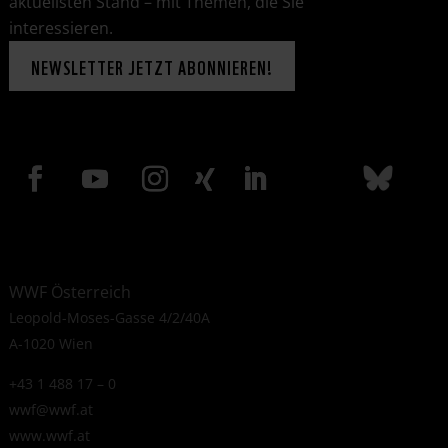
aktuellsten Stand – mit Themen, die Sie
interessieren.
NEWSLETTER JETZT ABONNIEREN!
WWF Österreich
Leopold-Moses-Gasse 4/2/40A
A-1020 Wien
+43 1 488 17 – 0
wwf@wwf.at
www.wwf.at