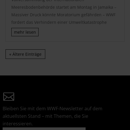
Meeresbodenbehörde startet am Montag in Jamaika –
Massiver Druck könnte Moratorium gefährden – WWF
fordert das Verhindern einer Umweltkatastrophe
mehr lesen
« Ältere Einträge
Bleiben Sie mit dem WWF-Newsletter auf dem
aktuellsten Stand – mit Themen, die Sie
interessieren.