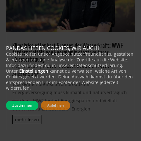
Klimakrise offenbart Grenzen der Wasserkraft: WWF
PANDAS LIEBEN COOKIES, WIR AUCH!
fordert vielfältigen Energiemix statt weiterer
Cookies helfen unser Angebot nutzerfreundlich zu gestalten
Flussverbauung
& erlauben uns eine Analyse der Zugriffe auf die Website.
Infos dazu findest du in unserer Datenschutzerklärung.
Aug. 6, 2026
|
Flüsse
,
Politische Arbeit
,
Presse-
Unter
Einstellungen
kannst du verwalten, welche Art von
Aussendung
Cookies gesetzt werden. Deine Auswahl kannst du über den
entsprechenden Link im Footer der Website jederzeit
Trockenheit bremst Stromproduktion –
widerrufen.
Energieversorgung muss klimafit und naturverträglich
werden – WWF fordert Energiesparen und Vielfalt
Zustimmen
Ablehnen
beim Ausbau Erneuerbarer Energien
mehr lesen