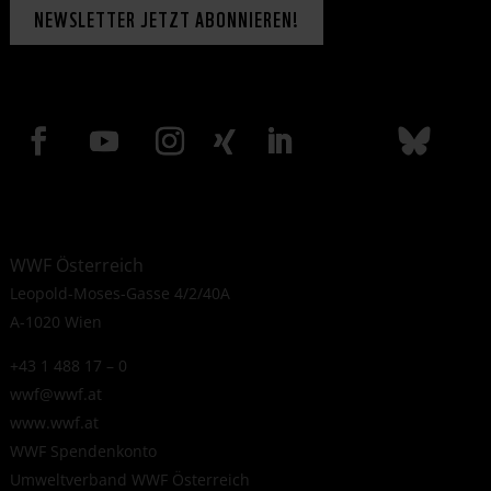
NEWSLETTER JETZT ABONNIEREN!
WWF Österreich
Leopold-Moses-Gasse 4/2/40A
A-1020 Wien
+43 1 488 17 – 0
wwf@wwf.at
www.wwf.at
WWF Spendenkonto
Umweltverband WWF Österreich