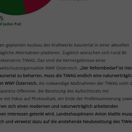
 den geplanten Ausbau des Kraftwerks Kaunertal in einer aktuellen
rägliche Alternativen plädieren. Zugleich wünschen sich rund 80
iekonzerns TIWAG. Das sind die Kernergebnisse einer
weltschutzorganisation WWF Österreich.
„Der Reformbedarf ist ries
aunertal zu beharren, muss die TIWAG endlich eine naturverträgli
om WWF Österreich.
Als notwendige Maßnahmen der TIWAG sieht d
sparenz-Offensive, die Besetzung des Aufsichtsrats mit
 mit Fokus auf Photovoltaik, ein Ende der Profitmaximierung sowi
en sich einen modernen und naturverträglich arbeitenden
ischen Interessen gelenkt wird. Landeshauptmann Anton Mattle mus
eich und verweist dazu auf die anstehende Neubesetzung des TIWA