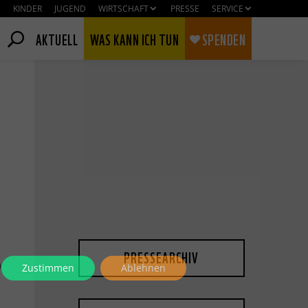
KINDER
JUGEND
WIRTSCHAFT
PRESSE
SERVICE
AKTUELL
WAS KANN ICH TUN
SPENDEN
PRESSEARCHIV
0
Zustimmen
Ablehnen