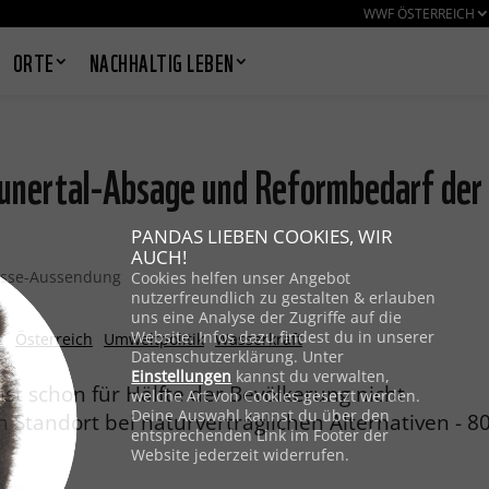
WWF ÖSTERREICH
ORTE
NACHHALTIG LEBEN
nertal-Absage und Reformbedarf der
PANDAS LIEBEN COOKIES, WIR
AUCH!
esse-Aussendung
Cookies helfen unser Angebot
nutzerfreundlich zu gestalten & erlauben
uns eine Analyse der Zugriffe auf die
Website. Infos dazu findest du in unserer
z
Österreich
Umweltpolitik
Wasserkraft
Datenschutzerklärung. Unter
Einstellungen
kannst du verwalten,
st schon für Hälfte der Bevölkerung nicht
welche Art von Cookies gesetzt werden.
Deine Auswahl kannst du über den
en Standort bei naturverträglichen Alternativen - 8
entsprechenden Link im Footer der
Website jederzeit widerrufen.