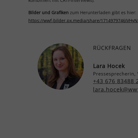
kombiniert mit CATI-Interviews).
Bilder und Grafiken
zum Herunterladen gibt es hier:
https://wwf-bilder.px.media/share/1714979746IVHy
RÜCKFRAGEN
Lara Hocek
Pressesprecherin,
+43 676 83488 
lara.hocek@wwf