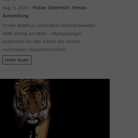
Aug. 5, 2026
|
Flüsse
,
Österreich
,
Presse-
Aussendung
Tiroler Wildfluss steht beim österreichweiten
WWF-Voting zur Wahl – Olympiasieger
mobilisiert für den Schutz der letzten
naturnahen Flusslandschaften
mehr lesen