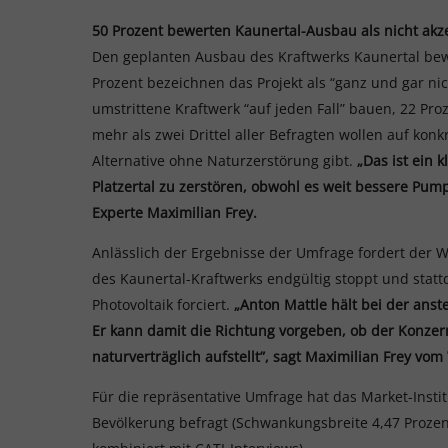
50 Prozent bewerten Kaunertal-Ausbau als nicht ak
Den geplanten Ausbau des Kraftwerks Kaunertal bewer
Prozent bezeichnen das Projekt als “ganz und gar nic
umstrittene Kraftwerk “auf jeden Fall” bauen, 22 Pr
mehr als zwei Drittel aller Befragten wollen auf ko
Alternative ohne Naturzerstörung gibt.
„Das ist ein 
Platzertal zu zerstören, obwohl es weit bessere Pum
Experte Maximilian Frey.
Anlässlich der Ergebnisse der Umfrage fordert der
des Kaunertal-Kraftwerks endgültig stoppt und stat
Photovoltaik forciert.
„Anton Mattle hält bei der ans
Er kann damit die Richtung vorgeben, ob der Konzern
naturverträglich aufstellt”, sagt Maximilian Frey vo
Für die repräsentative Umfrage hat das Market-Insti
Bevölkerung befragt (Schwankungsbreite 4,47 Prozent