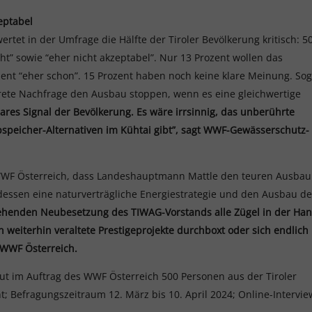
zeptabel
tet in der Umfrage die Hälfte der Tiroler Bevölkerung kritisch: 5
ht” sowie “eher nicht akzeptabel”. Nur 13 Prozent wollen das
ozent “eher schon”. 15 Prozent haben noch keine klare Meinung. So
nkrete Nachfrage den Ausbau stoppen, wenn es eine gleichwertige
klares Signal der Bevölkerung. Es wäre irrsinnig, das unberührte
pspeicher-Alternativen im Kühtai gibt”, sagt WWF-Gewässerschutz-
 WWF Österreich, dass Landeshauptmann Mattle den teuren Ausbau
tdessen eine naturverträgliche Energiestrategie und den Ausbau de
tehenden Neubesetzung des TIWAG-Vorstands alle Zügel in der Han
 weiterhin veraltete Prestigeprojekte durchboxt oder sich endlich
m WWF Österreich.
tut im Auftrag des WWF Österreich 500 Personen aus der Tiroler
; Befragungszeitraum 12. März bis 10. April 2024; Online-Intervie