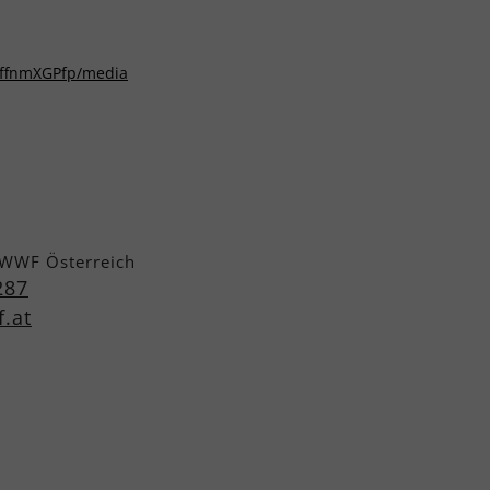
NffnmXGPfp/media
 WWF Österreich
287
.at