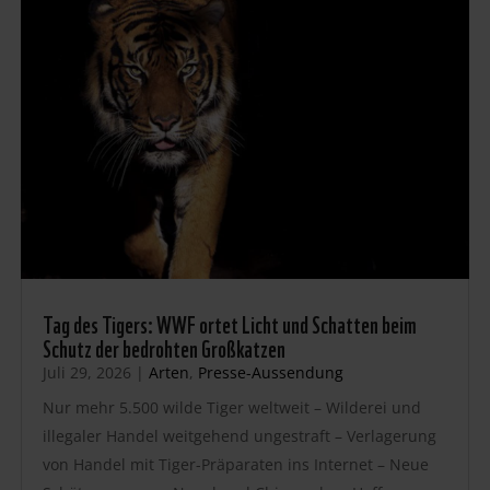
Tag des Tigers: WWF ortet Licht und Schatten beim
Schutz der bedrohten Großkatzen
Juli 29, 2026
|
Arten
,
Presse-Aussendung
Nur mehr 5.500 wilde Tiger weltweit – Wilderei und
illegaler Handel weitgehend ungestraft – Verlagerung
von Handel mit Tiger-Präparaten ins Internet – Neue