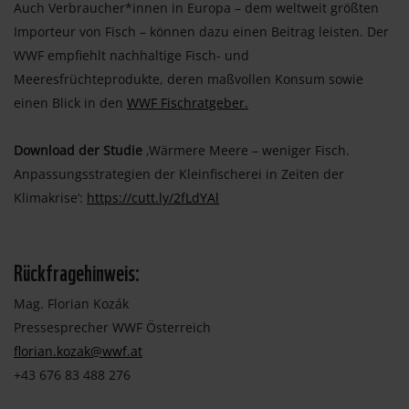
Auch Verbraucher*innen in Europa – dem weltweit größten
Importeur von Fisch – können dazu einen Beitrag leisten. Der
WWF empfiehlt nachhaltige Fisch- und
Meeresfrüchteprodukte, deren maßvollen Konsum sowie
einen Blick in den
WWF Fischratgeber.
Download der Studie
‚Wärmere Meere – weniger Fisch.
Anpassungsstrategien der Kleinfischerei in Zeiten der
Klimakrise‘:
https://cutt.ly/2fLdYAl
Rückfragehinweis:
Mag. Florian Kozák
Pressesprecher WWF Österreich
florian.kozak@wwf.at
+43 676 83 488 276