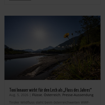
Toni Innauer wirbt für den Lech als „Fluss des Jahres“
Aug. 5, 2026
|
Flüsse
,
Österreich
,
Presse-Aussendung
Tiroler Wildfluss steht beim österreichweiten WWF-