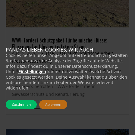
WWF fordert Schutzpaket für heimische Flüsse:
Flusspegel auf bisher tiefstem Stand
PANDAS LIEBEN COOKIES, WIR AUCH!
Aug. 5, 2026
|
Flüsse
,
Österreich
,
Politische Arbeit
,
Cookies helfen unser Angebot nutzerfreundlich zu gestalten
& erlauben uns eine Analyse der Zugriffe auf die Website.
Presse-Aussendung
Infos dazu findest du in unserer Datenschutzerklärung.
Juli-Abflüsse an 90 Prozent der Pegel-Messstellen sehr
Unter
Einstellungen
kannst du verwalten, welche Art von
Cookies gesetzt werden. Deine Auswahl kannst du über den
niedrig – Burgenland, Vorarlberg und Niederösterreich
entsprechenden Link im Footer der Website jederzeit
besonders betroffen – WWF fordert mehr
widerrufen.
Gewässerschutz und Renaturierung
mehr lesen
Zustimmen
Ablehnen