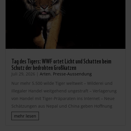
Tag des Tigers: WWF ortet Licht und Schatten beim
Schutz der bedrohten Großkatzen
Juli 29, 2026
|
Arten
,
Presse-Aussendung
Nur mehr 5.500 wilde Tiger weltweit – Wilderei und
illegaler Handel weitgehend ungestraft – Verlagerung
von Handel mit Tiger-Präparaten ins Internet – Neue
Schätzungen aus Nepal und China geben Hoffnung
mehr lesen