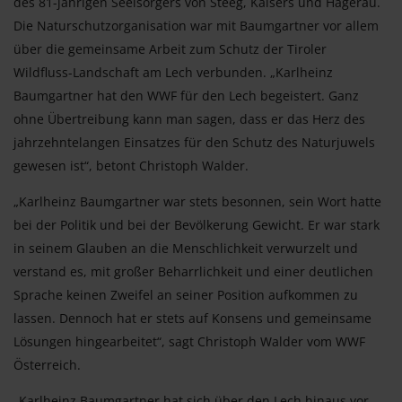
des 81-jährigen Seelsorgers von Steeg, Kaisers und Hägerau.
Die Naturschutzorganisation war mit Baumgartner vor allem
über die gemeinsame Arbeit zum Schutz der Tiroler
Wildfluss-Landschaft am Lech verbunden. „Karlheinz
Baumgartner hat den WWF für den Lech begeistert. Ganz
ohne Übertreibung kann man sagen, dass er das Herz des
jahrzehntelangen Einsatzes für den Schutz des Naturjuwels
gewesen ist“, betont Christoph Walder.
„Karlheinz Baumgartner war stets besonnen, sein Wort hatte
bei der Politik und bei der Bevölkerung Gewicht. Er war stark
in seinem Glauben an die Menschlichkeit verwurzelt und
verstand es, mit großer Beharrlichkeit und einer deutlichen
Sprache keinen Zweifel an seiner Position aufkommen zu
lassen. Dennoch hat er stets auf Konsens und gemeinsame
Lösungen hingearbeitet“, sagt Christoph Walder vom WWF
Österreich.
„Karlheinz Baumgartner hat sich über den Lech hinaus vor