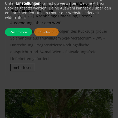
Amazonas: Neue Studie warnt vor 1,4 Millionen Hektar
Unter
Einstellungen
kannst du verwalten, welche Art von
zusätzlicher Entwaldung
Cookies gesetzt werden. Deine Auswahl kannst du über den
entsprechenden Link im Footer der Website jederzeit
Juli 23, 2026
|
Nachhaltige Ernährung
,
Presse-
widerrufen.
Aussendung
,
Über den WWF
Science-Studie untersucht Folgen des Rückzugs großer
Zustimmen
Ablehnen
Sojahändler aus freiwilligem Soja-Moratorium – WWF-
Umrechnung: Prognostizierte Rodungsfläche
entspricht rund 34-mal Wien – Entwaldungsfreie
Lieferketten gefordert
mehr lesen