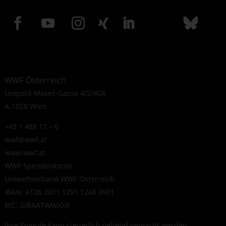
WWF Österreich
Leopold-Moses-Gasse 4/2/40A
A-1020 Wien
+43 1 488 17 – 0
wwf@wwf.at
www.wwf.at
WWF Spendenkonto
Umweltverband WWF Österreich
IBAN: AT26 2011 1291 1268 3901
BIC: GIBAATWWXXX
Ihre Spende kann steuerlich geltend gemacht werden.