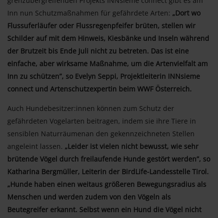
grenzübergreifenden Projekts INNsieme connect gibt es am
Inn nun Schutzmaßnahmen für gefährdete Arten:
„Dort wo
Flussuferläufer oder Flussregenpfeifer brüten, stellen wir
Schilder auf mit dem Hinweis, Kiesbänke und Inseln während
der Brutzeit bis Ende Juli nicht zu betreten. Das ist eine
einfache, aber wirksame Maßnahme, um die Artenvielfalt am
Inn zu schützen”, so Evelyn Seppi, Projektleiterin INNsieme
connect und Artenschutzexpertin beim WWF Österreich.
Auch Hundebesitzer:innen können zum Schutz der
gefährdeten Vogelarten beitragen, indem sie ihre Tiere in
sensiblen Naturräumenan den gekennzeichneten Stellen
angeleint lassen.
„Leider ist vielen nicht bewusst, wie sehr
brütende Vögel durch freilaufende Hunde gestört werden”, so
Katharina Bergmüller, Leiterin der BirdLife-Landesstelle Tirol.
„Hunde haben einen weitaus größeren Bewegungsradius als
Menschen und werden zudem von den Vögeln als
Beutegreifer erkannt. Selbst wenn ein Hund die Vögel nicht