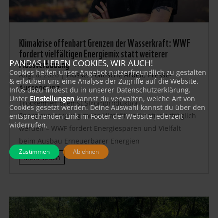
Klimakrise offenbart Grenzen der Wasserkraft: WWF
fordert vielfältigen Energiemix statt weiterer
Flussverbauung
PANDAS LIEBEN COOKIES, WIR AUCH!
Cookies helfen unser Angebot nutzerfreundlich zu gestalten
Aug. 6, 2026
|
Flüsse
,
Politische Arbeit
,
Presse-
& erlauben uns eine Analyse der Zugriffe auf die Website.
Aussendung
Infos dazu findest du in unserer Datenschutzerklärung.
Unter
Einstellungen
kannst du verwalten, welche Art von
Trockenheit bremst Stromproduktion –
Cookies gesetzt werden. Deine Auswahl kannst du über den
Energieversorgung muss klimafit und naturverträglich
entsprechenden Link im Footer der Website jederzeit
widerrufen.
werden – WWF fordert Energiesparen und Vielfalt
beim Ausbau Erneuerbarer Energien
Zustimmen
Ablehnen
mehr lesen