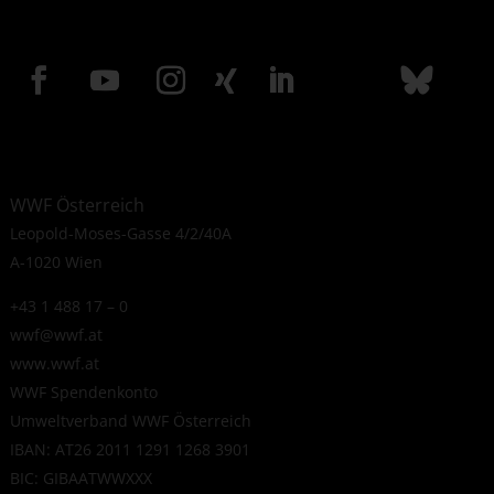
WWF Österreich
Leopold-Moses-Gasse 4/2/40A
A-1020 Wien
+43 1 488 17 – 0
wwf@wwf.at
www.wwf.at
WWF Spendenkonto
Umweltverband WWF Österreich
IBAN: AT26 2011 1291 1268 3901
BIC: GIBAATWWXXX