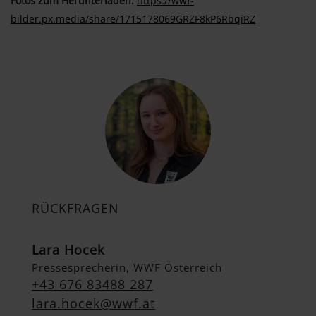
Fotos zum Herunterladen:
https://wwf-
bilder.px.media/share/1715178069GRZF8kP6RbqiRZ
RÜCKFRAGEN
Lara Hocek
Pressesprecherin, WWF Österreich
+43 676 83488 287
lara.hocek@wwf.at