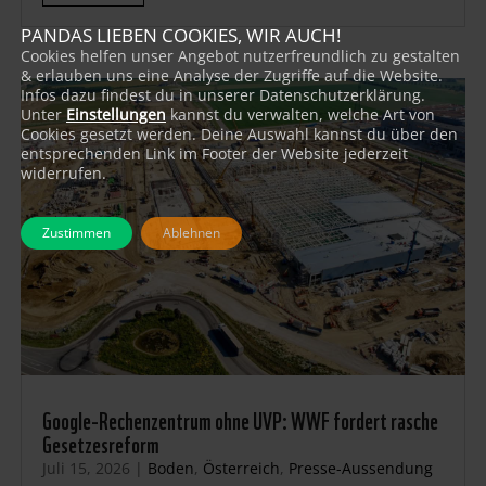
PANDAS LIEBEN COOKIES, WIR AUCH!
Cookies helfen unser Angebot nutzerfreundlich zu gestalten
& erlauben uns eine Analyse der Zugriffe auf die Website.
Infos dazu findest du in unserer Datenschutzerklärung.
Unter
Einstellungen
kannst du verwalten, welche Art von
Cookies gesetzt werden. Deine Auswahl kannst du über den
entsprechenden Link im Footer der Website jederzeit
widerrufen.
Zustimmen
Ablehnen
Google-Rechenzentrum ohne UVP: WWF fordert rasche
Gesetzesreform
Juli 15, 2026
|
Boden
,
Österreich
,
Presse-Aussendung