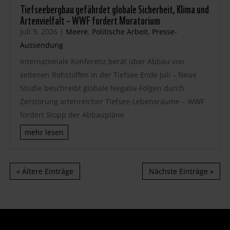
Tiefseebergbau gefährdet globale Sicherheit, Klima und
Artenvielfalt – WWF fordert Moratorium
Juli 9, 2026
|
Meere
,
Politische Arbeit
,
Presse-
Aussendung
Internationale Konferenz berät über Abbau von
seltenen Rohstoffen in der Tiefsee Ende Juli – Neue
Studie beschreibt globale Negativ-Folgen durch
Zerstörung artenreicher Tiefsee-Lebensräume – WWF
fordert Stopp der Abbaupläne
mehr lesen
« Ältere Einträge
Nächste Einträge »