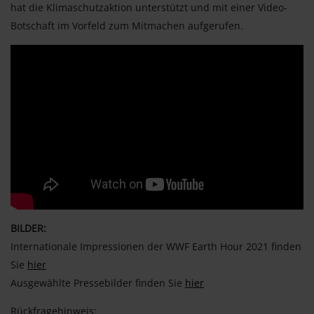
hat die Klimaschutzaktion unterstützt und mit einer Video-
Botschaft im Vorfeld zum Mitmachen aufgerufen.
BILDER:
Internationale Impressionen der WWF Earth Hour 2021 finden
Sie
hier
Ausgewählte Pressebilder finden Sie
hier
Rückfragehinweis: