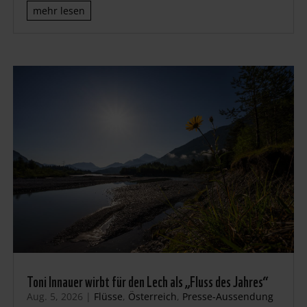
mehr lesen
Toni Innauer wirbt für den Lech als „Fluss des Jahres“
Aug. 5, 2026
|
Flüsse
,
Österreich
,
Presse-Aussendung