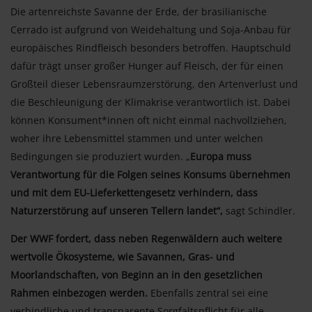
Die artenreichste Savanne der Erde, der brasilianische
Cerrado ist aufgrund von Weidehaltung und Soja-Anbau für
europäisches Rindfleisch besonders betroffen.
Hauptschuld
dafür trägt unser großer Hunger auf Fleisch, der für einen
Großteil dieser Lebensraumzerstörung, den Artenverlust und
die Beschleunigung der Klimakrise verantwortlich ist. Dabei
können Konsument*innen oft nicht einmal nachvollziehen,
woher ihre Lebensmittel stammen und unter welchen
Bedingungen sie produziert wurden.
„
Europa muss
Verantwortung für die Folgen seines Konsums übernehmen
und mit dem EU-Lieferkettengesetz verhindern, dass
Naturzerstörung auf unseren Tellern landet“,
sagt Schindler.
Der WWF fordert, dass neben Regenwäldern auch weitere
wertvolle Ökosysteme, wie Savannen, Gras- und
Moorlandschaften, von Beginn an in den gesetzlichen
Rahmen einbezogen werden.
Ebenfalls zentral sei eine
verbindliche und transparente Sorgfaltspflicht für alle