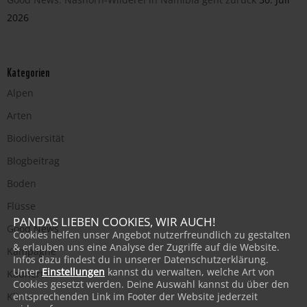
2026
Kategorien
Alpen
Arten
Biodiversität
Blogbeitrag
Boden
Flüsse
PANDAS LIEBEN COOKIES, WIR AUCH!
Good News
Cookies helfen unser Angebot nutzerfreundlich zu gestalten
& erlauben uns eine Analyse der Zugriffe auf die Website.
Kampagne
Infos dazu findest du in unserer Datenschutzerklärung.
Unter
Einstellungen
kannst du verwalten, welche Art von
Kaunertal
Cookies gesetzt werden. Deine Auswahl kannst du über den
entsprechenden Link im Footer der Website jederzeit
Klima