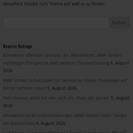
aktuellere Inhalte zum Thema auf wwf.at zu finden.
Neueste Beiträge
Klimakrise offenbart Grenzen der Wasserkraft: WWF fordert
vielfältigen Energiemix statt weiterer Flussverbauung
6. August
2026
WWF fordert Schutzpaket für heimische Flüsse: Flusspegel auf
bisher tiefstem Stand
5. August 2026
Toni Innauer wirbt für den Lech als „Fluss des Jahres“
5. August
2026
Klimakrise als Brandbeschleuniger: WWF fordert mehr Tempo
bei Waldumbau
4. August 2026
Good News: Nashorn-Wilderei in Namibia geht zurück
30. Juli