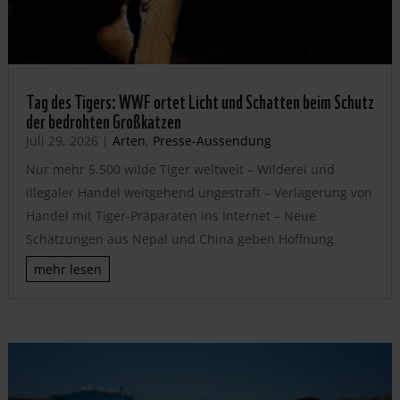
Tag des Tigers: WWF ortet Licht und Schatten beim Schutz
der bedrohten Großkatzen
Juli 29, 2026
|
Arten
,
Presse-Aussendung
Nur mehr 5.500 wilde Tiger weltweit – Wilderei und
illegaler Handel weitgehend ungestraft – Verlagerung von
Handel mit Tiger-Präparaten ins Internet – Neue
Schätzungen aus Nepal und China geben Hoffnung
mehr lesen