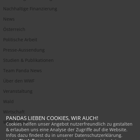
Nachhaltige Finanzierung
News
Österreich
Politische Arbeit
Presse-Aussendung
Studien & Publikationen
Team Panda News
Über den WWF
Veranstaltung
Wald
Wirtschaft
PANDAS LIEBEN COOKIES, WIR AUCH!
WWF-Erfolg
Cookies helfen unser Angebot nutzerfreundlich zu gestalten
& erlauben uns eine Analyse der Zugriffe auf die Website.
Infos dazu findest du in unserer Datenschutzerklärung.