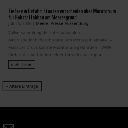
Tiefsee in Gefahr: Staaten entscheiden über Moratorium
für Rohstoffabbau am Meeresgrund
Juli 24, 2026
|
Meere
,
Presse-Aussendung
Vollversammlung der internationalen
Meeresbodenbehörde startet am Montag in Jamaika –
Massiver Druck könnte Moratorium gefährden – WWF
fordert das Verhindern einer Umweltkatastrophe
mehr lesen
« Ältere Einträge