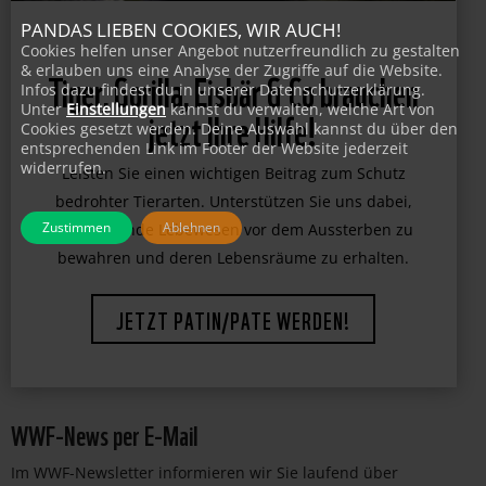
PANDAS LIEBEN COOKIES, WIR AUCH!
Cookies helfen unser Angebot nutzerfreundlich zu gestalten
& erlauben uns eine Analyse der Zugriffe auf die Website.
Tiger, Gorilla, Eisbär & Co brauchen
Infos dazu findest du in unserer Datenschutzerklärung.
Unter
Einstellungen
kannst du verwalten, welche Art von
jetzt Ihre Hilfe!
Cookies gesetzt werden. Deine Auswahl kannst du über den
entsprechenden Link im Footer der Website jederzeit
widerrufen.
Leisten Sie einen wichtigen Beitrag zum Schutz
bedrohter Tierarten. Unterstützen Sie uns dabei,
Zustimmen
Ablehnen
faszinierende Lebewesen vor dem Aussterben zu
bewahren und deren Lebensräume zu erhalten.
JETZT PATIN/PATE WERDEN!
WWF-News per E-Mail
Im WWF-Newsletter informieren wir Sie laufend über