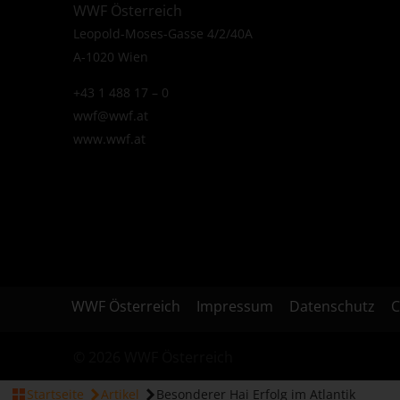
WWF Österreich
Leopold-Moses-Gasse 4/2/40A
A-1020 Wien
+43 1 488 17 – 0
wwf@wwf.at
www.wwf.at
WWF Österreich
Impressum
Datenschutz
C
© 2026 WWF Österreich
Startseite
Artikel
Besonderer Hai Erfolg im Atlantik