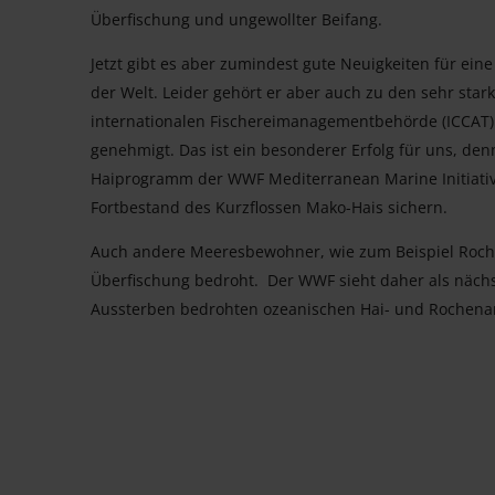
Überfischung und ungewollter Beifang.
Jetzt gibt es aber zumindest gute Neuigkeiten für eine
der Welt. Leider gehört er aber auch zu den sehr sta
internationalen Fischereimanagementbehörde (ICCA
genehmigt. Das ist ein besonderer Erfolg für uns, d
Haiprogramm der WWF Mediterranean Marine Initiative
Fortbestand des Kurzflossen Mako-Hais sichern.
Auch andere Meeresbewohner, wie zum Beispiel Roche
Überfischung bedroht. Der WWF sieht daher als nächs
Aussterben bedrohten ozeanischen Hai- und Rochenart