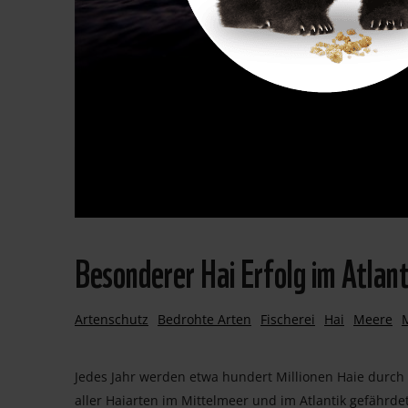
Besonderer Hai Erfolg im Atlant
Artenschutz
Bedrohte Arten
Fischerei
Hai
Meere
Jedes Jahr werden etwa hundert Millionen Haie durch 
aller Haiarten im Mittelmeer und im Atlantik gefährdet