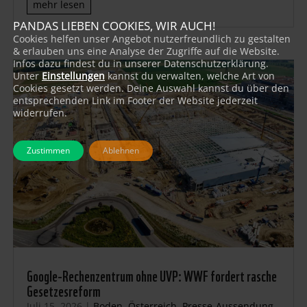
mehr lesen
PANDAS LIEBEN COOKIES, WIR AUCH!
Cookies helfen unser Angebot nutzerfreundlich zu gestalten
& erlauben uns eine Analyse der Zugriffe auf die Website.
Infos dazu findest du in unserer Datenschutzerklärung.
Unter
Einstellungen
kannst du verwalten, welche Art von
Cookies gesetzt werden. Deine Auswahl kannst du über den
entsprechenden Link im Footer der Website jederzeit
widerrufen.
Zustimmen
Ablehnen
Google-Rechenzentrum ohne UVP: WWF fordert rasche
Gesetzesreform
Juli 15, 2026
|
Boden
,
Österreich
,
Presse-Aussendung