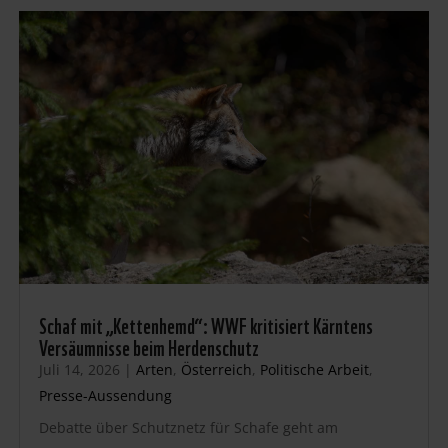
Schaf mit „Kettenhemd“: WWF kritisiert Kärntens
Versäumnisse beim Herdenschutz
Juli 14, 2026
|
Arten
,
Österreich
,
Politische Arbeit
,
Presse-Aussendung
Debatte über Schutznetz für Schafe geht am