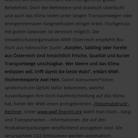
Beliebtheit. Doch die Weltmeere sind drastisch überfischt
und auch das Klima leidet unter langen Transportwegen oder
energieintensiven Fangmethoden einiger Arten. Fischgenuss
mit gutem Gewissen ist dennoch möglich. Die
Umweltschutzorganisation WWF Österreich empfiehlt Bio-
Fisch aus heimischer Zucht:
„Karpfen, Saibling oder Forelle
aus Österreich sind hinsichtlich Frische, Qualität und kurzer
Transportwege unschlagbar. Wer Meere und das Klima
entlasten will, trifft damit die beste Wahl“, erklärt WWF-
Fischereiexperte Axel Hein.
Damit Konsument*innen
spielerisch ein Gefühl dafür bekommen, welche
Auswirkungen ihre Fisch-Kaufentscheidung auf das Klima
hat, bietet der WWF einen preisgekrönten
„Flossenabdruck“-
Rechner
. Unter
www.wwf-finprint.org
wählt man Fisch-, Fang-
und Transportarten – Informationen, die auf den
Produktverpackungen verpflichtend anzugeben sind. Die
verursachten CO2-Emissionen werden automatisch