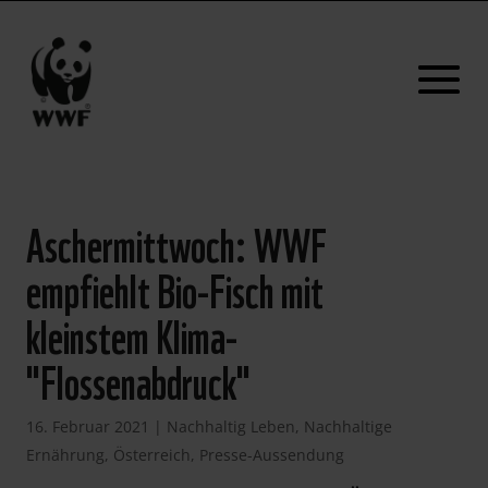
Aschermittwoch: WWF
empfiehlt Bio-Fisch mit
kleinstem Klima-
"Flossenabdruck"
16. Februar 2021
|
Nachhaltig Leben
,
Nachhaltige
Ernährung
,
Österreich
,
Presse-Aussendung