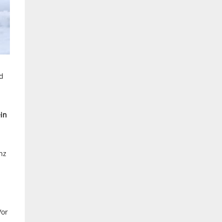
nd
in
nz
Vor