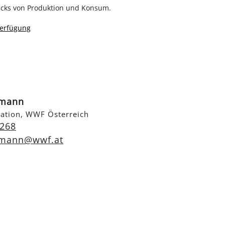
ucks von Produktion und Konsum.
erfügung
nmann
ation, WWF Österreich
 268
nmann@wwf.at