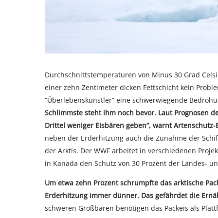
Durchschnittstemperaturen von Minus 30 Grad Celsius
einer zehn Zentimeter dicken Fettschicht kein Prob
“Überlebenskünstler” eine schwerwiegende Bedroh
Schlimmste steht ihm noch bevor. Laut Prognosen de
Drittel weniger Eisbären geben”, warnt Artenschutz
neben der Erderhitzung auch die Zunahme der Schif
der Arktis. Der WWF arbeitet in verschiedenen Proj
in Kanada den Schutz von 30 Prozent der Landes- un
Um etwa zehn Prozent schrumpfte das arktische Pack
Erderhitzung immer dünner. Das gefährdet die Ernä
schweren Großbären benötigen das Packeis als Plattf