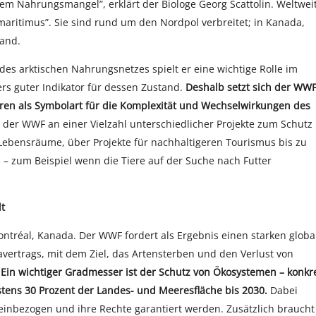
m Nahrungsmangel”, erklärt der Biologe Georg Scattolin. Weltwei
maritimus”. Sie sind rund um den Nordpol verbreitet; in Kanada,
land.
 des arktischen Nahrungsnetzes spielt er eine wichtige Rolle im
rs guter Indikator für dessen Zustand.
Deshalb setzt sich der WW
ären als Symbolart für die Komplexität und Wechselwirkungen des
 der WWF an einer Vielzahl unterschiedlicher Projekte zum Schutz
 Lebensräume, über Projekte für nachhaltigeren Tourismus bis zu
– zum Beispiel wenn die Tiere auf der Suche nach Futter
lt
Montréal, Kanada. Der WWF fordert als Ergebnis einen starken globa
vertrags, mit dem Ziel, das Artensterben und den Verlust von
.
Ein wichtiger Gradmesser ist der Schutz von Ökosystemen – konkr
tens 30 Prozent der Landes- und Meeresfläche bis 2030.
Dabei
inbezogen und ihre Rechte garantiert werden. Zusätzlich braucht