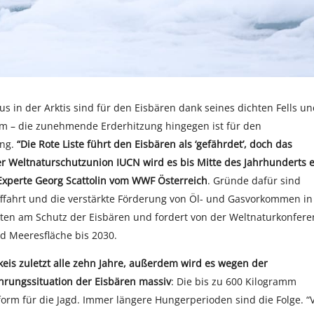
 in der Arktis sind für den Eisbären dank seines dichten Fells u
lem – die zunehmende Erderhitzung hingegen ist für den
ung.
“Die Rote Liste führt den Eisbären als ‘gefährdet’, doch das
r Weltnaturschutzunion IUCN wird es bis Mitte des Jahrhunderts e
-Experte Georg Scattolin vom WWF Österreich
. Gründe dafür sind
ffahrt und die verstärkte Förderung von Öl- und Gasvorkommen in
ekten am Schutz der Eisbären und fordert von der Weltnaturkonfere
d Meeresfläche bis 2030.
eis zuletzt alle zehn Jahre, außerdem wird es wegen der
hrungssituation der Eisbären massiv
: Die bis zu 600 Kilogramm
orm für die Jagd. Immer längere Hungerperioden sind die Folge. “