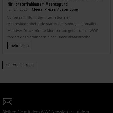
für Rohstoffabbau am Meeresgrund
Juli 24, 2026
|
Meere
,
Presse-Aussendung
Vollversammlung der internationalen
Meeresbodenbehörde startet am Montag in Jamaika –
Massiver Druck könnte Moratorium gefährden – WWF
fordert das Verhindern einer Umweltkatastrophe
mehr lesen
« Ältere Einträge
Bleiben Sie mit dem WWF-Newsletter auf dem