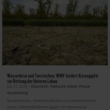
Wasserkrise und Tiersterben: WWF fordert Krisengipfel
zur Rettung der Unteren Lobau
Juli 27, 2026
|
Österreich
,
Politische Arbeit
,
Presse-
Aussendung
Bürgermeister, Umweltstadträtin und Umweltminister
sollen Sofortmaßnahmen gegen die Wasserkrise