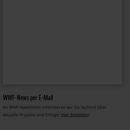
Tiger, Gorilla, Eisbär & Co brauchen
jetzt Ihre Hilfe!
Leisten Sie einen wichtigen Beitrag zum Schutz
bedrohter Tierarten. Unterstützen Sie uns dabei,
faszinierende Lebewesen vor dem Aussterben zu
bewahren und deren Lebensräume zu erhalten.
JETZT PATIN/PATE WERDEN!
WWF-News per E-Mail
Im WWF-Newsletter informieren wir Sie laufend über
aktuelle Projekte und Erfolge:
Hier bestellen
!