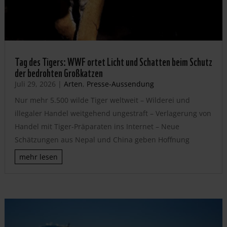
Tag des Tigers: WWF ortet Licht und Schatten beim Schutz
der bedrohten Großkatzen
Juli 29, 2026
|
Arten
,
Presse-Aussendung
Nur mehr 5.500 wilde Tiger weltweit – Wilderei und
illegaler Handel weitgehend ungestraft – Verlagerung von
Handel mit Tiger-Präparaten ins Internet – Neue
Schätzungen aus Nepal und China geben Hoffnung
mehr lesen