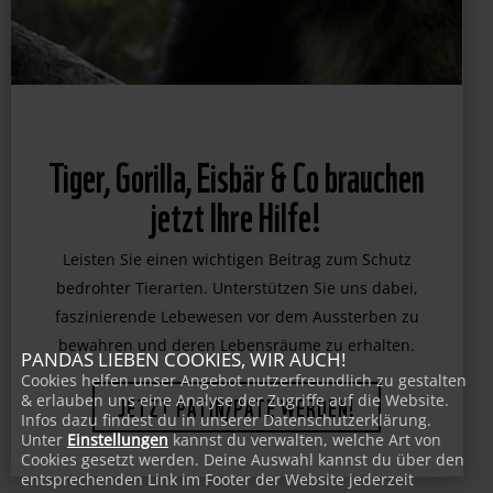
Tiger, Gorilla, Eisbär & Co brauchen
jetzt Ihre Hilfe!
Leisten Sie einen wichtigen Beitrag zum Schutz
bedrohter Tierarten. Unterstützen Sie uns dabei,
faszinierende Lebewesen vor dem Aussterben zu
bewahren und deren Lebensräume zu erhalten.
PANDAS LIEBEN COOKIES, WIR AUCH!
Cookies helfen unser Angebot nutzerfreundlich zu gestalten
& erlauben uns eine Analyse der Zugriffe auf die Website.
JETZT PATIN/PATE WERDEN!
Infos dazu findest du in unserer Datenschutzerklärung.
Unter
Einstellungen
kannst du verwalten, welche Art von
Cookies gesetzt werden. Deine Auswahl kannst du über den
entsprechenden Link im Footer der Website jederzeit