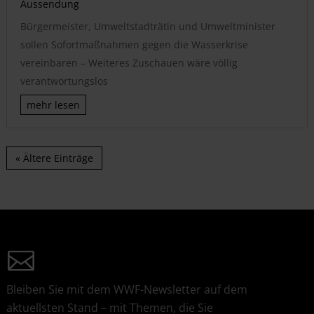
Aussendung
Bürgermeister, Umweltstadträtin und Umweltminister
sollen Sofortmaßnahmen gegen die Wasserkrise
vereinbaren – Weiteres Zuschauen wäre völlig
verantwortungslos
mehr lesen
« Ältere Einträge
Bleiben Sie mit dem WWF-Newsletter auf dem
aktuellsten Stand – mit Themen, die Sie