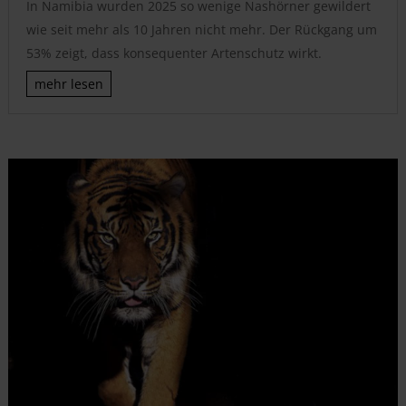
In Namibia wurden 2025 so wenige Nashörner gewildert
wie seit mehr als 10 Jahren nicht mehr. Der Rückgang um
53% zeigt, dass konsequenter Artenschutz wirkt.
mehr lesen