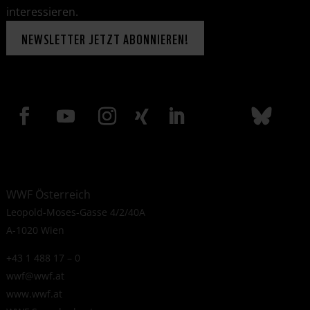
interessieren.
NEWSLETTER JETZT ABONNIEREN!
WWF Österreich
Leopold-Moses-Gasse 4/2/40A
A-1020 Wien
+43 1 488 17 – 0
wwf@wwf.at
www.wwf.at