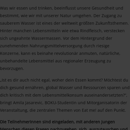
Was wir essen und trinken, beeinflusst unsere Gesundheit und
bestimmt, wie wir mit unserer Natur umgehen. Der Zugang zu
sauberem Wasser ist eines der weltweit größten Zukunftsthemen.
Hinter manchen Lebensmitteln wie etwa Rindfleisch, verstecken
sich ungeahnte Wassermassen. Vor dem Hintergrund der
zunehmenden Nahrungsmittelversorgung durch riesige
Konzerne, kann es beinahe revolutionär anmuten, natürliche,
unbehandelte Lebensmittel aus regionaler Erzeugung zu
bevorzugen.
„Ist es dir auch nicht egal, woher dein Essen kommt? Möchtest du
dich gesund ernähren, global Wasser und Ressourcen sparen und
dich kritisch mit dem Lebensmittelkonsum auseinandersetzten?“,
bringt Amila Jasarevic, BOKU-Studentin und Mitorganisatorin der
Veranstaltung, die zentralen Themen von Eat me! auf den Punkt.
Die TeilnehmerInnen sind eingeladen, mit anderen jungen
Menschen diesen Fragen nachzugehen, sich auszutauschen und