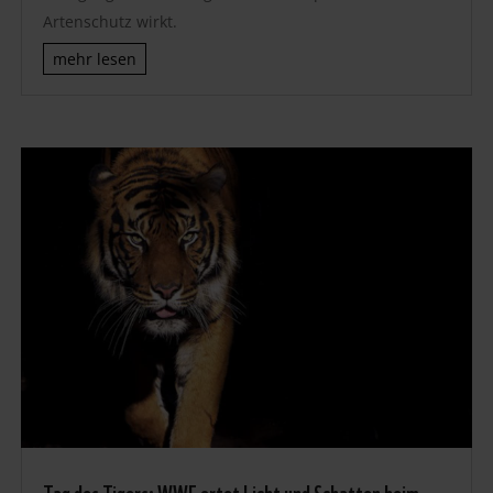
Artenschutz wirkt.
mehr lesen
Tag des Tigers: WWF ortet Licht und Schatten beim