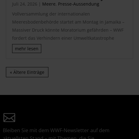
Juli 24, 2026
|
Meere
,
Presse-Aussendung
Vollversammlung der internationalen
Meeresbodenbehörde startet am Montag in Jamaika –
Massiver Druck könnte Moratorium gefährden – WWF
fordert das Verhindern einer Umweltkatastrophe
mehr lesen
« Ältere Einträge
Bleiben Sie mit dem WWF-Newsletter auf dem
aktuellsten Stand – mit Themen, die Sie