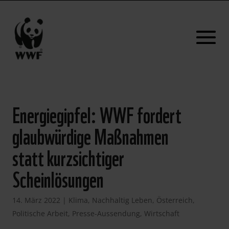
Energiegipfel: WWF fordert
glaubwürdige Maßnahmen
statt kurzsichtiger
Scheinlösungen
14. März 2022
|
Klima
,
Nachhaltig Leben
,
Österreich
,
Politische Arbeit
,
Presse-Aussendung
,
Wirtschaft