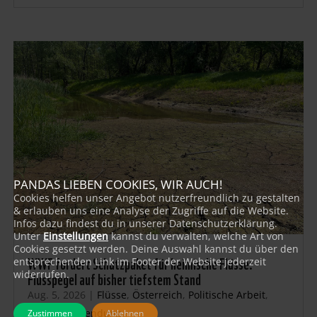
PANDAS LIEBEN COOKIES, WIR AUCH!
Cookies helfen unser Angebot nutzerfreundlich zu gestalten
& erlauben uns eine Analyse der Zugriffe auf die Website.
Infos dazu findest du in unserer Datenschutzerklärung.
Unter
Einstellungen
kannst du verwalten, welche Art von
Cookies gesetzt werden. Deine Auswahl kannst du über den
WWF fordert Schutzpaket für heimische Flüsse:
entsprechenden Link im Footer der Website jederzeit
Flusspegel auf bisher tiefstem Stand
widerrufen.
Aug. 5, 2026
|
Flüsse
,
Österreich
,
Politische Arbeit
,
Presse-Aussendung
Zustimmen
Ablehnen