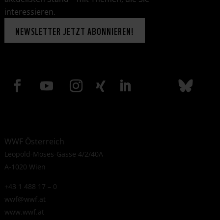
interessieren.
NEWSLETTER JETZT ABONNIEREN!
WWF Österreich
Leopold-Moses-Gasse 4/2/40A
A-1020 Wien
+43 1 488 17 – 0
wwf@wwf.at
www.wwf.at