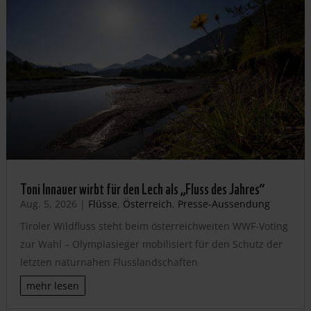
Toni Innauer wirbt für den Lech als „Fluss des Jahres“
Aug. 5, 2026
|
Flüsse
,
Österreich
,
Presse-Aussendung
Tiroler Wildfluss steht beim österreichweiten WWF-Voting
zur Wahl – Olympiasieger mobilisiert für den Schutz der
letzten naturnahen Flusslandschaften
mehr lesen