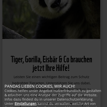
Tiger, Gorilla, Eisbär & Co brauchen
jetzt Ihre Hilfe!
Leisten Sie einen wichtigen Beitrag zum Schutz
PANDAS LIEBEN COOKIES, WIR AUCH!
bedrohter Tierarten. Unterstützen Sie uns dabei,
Cookies helfen unser Angebot nutzerfreundlich zu gestalten
& erlauben uns eine Analyse der Zugriffe auf die Website.
faszinierende Lebewesen vor dem Aussterben zu
Infos dazu findest du in unserer Datenschutzerklärung.
bewahren und deren Lebensräume zu erhalten.
Unter
Einstellungen
kannst du verwalten, welche Art von