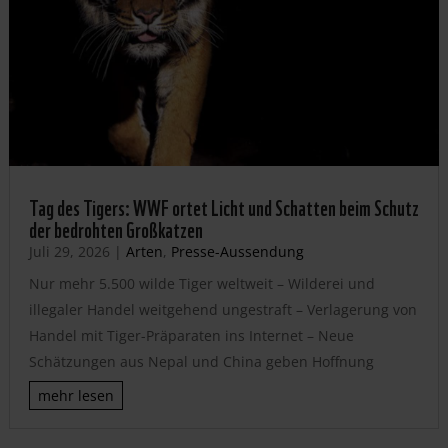
Tag des Tigers: WWF ortet Licht und Schatten beim Schutz
der bedrohten Großkatzen
Juli 29, 2026
|
Arten
,
Presse-Aussendung
Nur mehr 5.500 wilde Tiger weltweit – Wilderei und
illegaler Handel weitgehend ungestraft – Verlagerung von
Handel mit Tiger-Präparaten ins Internet – Neue
Schätzungen aus Nepal und China geben Hoffnung
mehr lesen