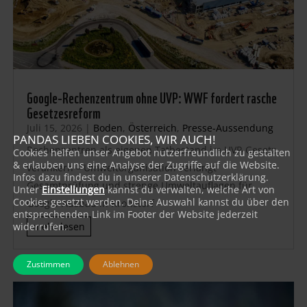
Google-Rechenzentrum ohne UVP: WWF fordert rasche
Gesetzesreform
Juli 15, 2026
|
Boden
,
Österreich
,
Presse-Aussendung
PANDAS LIEBEN COOKIES, WIR AUCH!
Rechenzentren als eigenen Tatbestand im UVP-Gesetz
Cookies helfen unser Angebot nutzerfreundlich zu gestalten
& erlauben uns eine Analyse der Zugriffe auf die Website.
verankern – Umweltorganisation verlangt
Infos dazu findest du in unserer Datenschutzerklärung.
Gesamtprüfung und strenge Umweltauflagen für
Unter
Einstellungen
kannst du verwalten, welche Art von
Cookies gesetzt werden. Deine Auswahl kannst du über den
Google-Ausbau in Kronstorf
entsprechenden Link im Footer der Website jederzeit
widerrufen.
mehr lesen
Zustimmen
Ablehnen