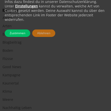
Infos dazu findest du in unserer Datenschutzerklärung.
Unter
Einstellungen
kannst du verwalten, welche Art von
Kategorien
Cookies gesetzt werden. Deine Auswahl kannst du über den
entsprechenden Link im Footer der Website jederzeit
Alpen
widerrufen.
Arten
Zustimmen
Ablehnen
Biodiversität
Blogbeitrag
Boden
Flüsse
Good News
Kampagne
Kaunertal
Klima
Meere
Nachhaltig Leben