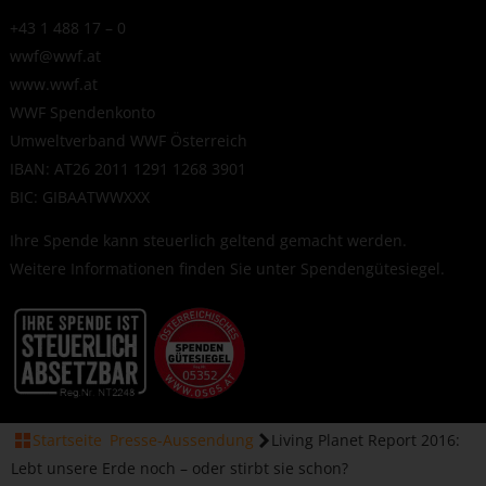
+43 1 488 17 – 0
wwf@wwf.at
www.wwf.at
WWF Spendenkonto
Umweltverband WWF Österreich
IBAN: AT26 2011 1291 1268 3901
BIC: GIBAATWWXXX
Ihre Spende kann steuerlich geltend gemacht werden.
Weitere Informationen finden Sie unter
Spendengütesiegel
.
Startseite
Presse-Aussendung
Living Planet Report 2016:
Lebt unsere Erde noch – oder stirbt sie schon?