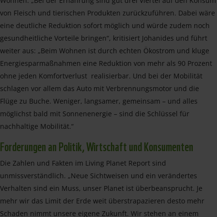
Wohnen. „Bei der Ernährung sind gut drei Viertel auf den Konsum
von Fleisch und tierischen Produkten zurückzuführen. Dabei wäre
eine deutliche Reduktion sofort möglich und würde zudem noch
gesundheitliche Vorteile bringen“, kritisiert Johanides und führt
weiter aus: „Beim Wohnen ist durch echten Ökostrom und kluge
Energiesparmaßnahmen eine Reduktion von mehr als 90 Prozent
ohne jeden Komfortverlust realisierbar. Und bei der Mobilität
schlagen vor allem das Auto mit Verbrennungsmotor und die
Flüge zu Buche. Weniger, langsamer, gemeinsam – und alles
möglichst bald mit Sonnenenergie – sind die Schlüssel für
nachhaltige Mobilität.“
Forderungen an Politik, Wirtschaft und Konsumenten
Die Zahlen und Fakten im Living Planet Report sind
unmissverständlich. „Neue Sichtweisen und ein verändertes
Verhalten sind ein Muss, unser Planet ist überbeansprucht. Je
mehr wir das Limit der Erde weit überstrapazieren desto mehr
Schaden nimmt unsere eigene Zukunft. Wir stehen an einem