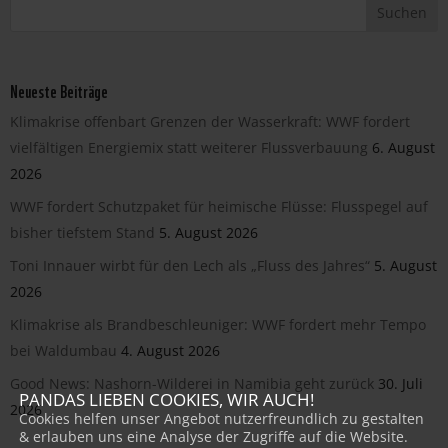
Neueste Beiträge
Klimakrise offenbart Grenzen der Wasserkraft: WWF fordert
vielfältigen Energiemix statt weiterer Flussverbauung
6. August
2026
WWF fordert Schutzpaket für heimische Flüsse: Flusspegel auf
bisher tiefstem Stand
5. August 2026
Toni Innauer wirbt für den Lech als „Fluss des Jahres“
5. August
2026
Klimakrise als Brandbeschleuniger: WWF fordert mehr Tempo
bei Waldumbau
4. August 2026
Good News: Nashorn-Wilderei in Namibia geht zurück
30. Juli
PANDAS LIEBEN COOKIES, WIR AUCH!
2026
Cookies helfen unser Angebot nutzerfreundlich zu gestalten
& erlauben uns eine Analyse der Zugriffe auf die Website.