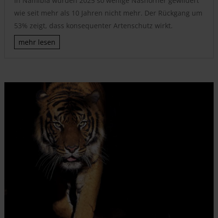
In Namibia wurden 2025 so wenige Nashörner gewildert
wie seit mehr als 10 Jahren nicht mehr. Der Rückgang um
53% zeigt, dass konsequenter Artenschutz wirkt.
mehr lesen