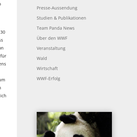
o
Presse-Aussendung
Studien & Publikationen
Team Panda News
 30
Über den WWF
ss
on
Veranstaltung
für
Wald
ens
Wirtschaft
WWF-Erfolg
 um
n
eich