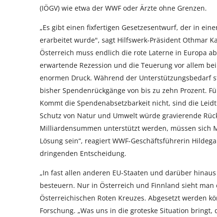
(IÖGV) wie etwa der WWF oder Ärzte ohne Grenzen.
„Es gibt einen fixfertigen Gesetzesentwurf, der in ei
erarbeitet wurde", sagt Hilfswerk-Präsident Othmar Ka
Österreich muss endlich die rote Laterne in Europa ab
erwartende Rezession und die Teuerung vor allem bei 
enormen Druck. Während der Unterstützungsbedarf stei
bisher Spendenrückgänge von bis zu zehn Prozent. Für
Kommt die Spendenabsetzbarkeit nicht, sind die Leidt
Schutz von Natur und Umwelt würde gravierende Rü
Milliardensummen unterstützt werden, müssen sich M
Lösung sein“, reagiert WWF-Geschäftsführerin Hildeg
dringenden Entscheidung.
„In fast allen anderen EU-Staaten und darüber hinaus
besteuern. Nur in Österreich und Finnland sieht man d
Österreichischen Roten Kreuzes. Abgesetzt werden kö
Forschung. „Was uns in die groteske Situation bringt