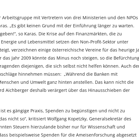
ner Arbeitsgruppe mit Vertretern von drei Ministerien und den NPOs
ras. „Es gibt keinen Grund mit der Einführung länger zu warten.
geben!“, so Karas. Die Krise auf den Finanzmärkten, die zu
Energie und Lebensmittel setzen den Non-Profit-Sektor unter
gt, verzeichnen einige österreichische Vereine für das heurige J
 das Jahr 2009 könnte das Minus noch steigen, so die Befürchtung
ragenden diejenigen, die sich selbst nicht helfen können. Auch de
ckschläge hinnehmen müssen: „Während die Banken mit
enschen und Umwelt ganz hinten anstellen. Das kann nicht die
ard Aichberger deshalb verärgert über das Hinausschieben der
 ist es gängige Praxis, Spenden zu begünstigen und nicht zu
as nicht so“, kritisiert Wolfgang Kopetzky, Generalsekretär des
nnten Steuern hierzulande bisher nur für Wissenschaft und
, dass beispielsweise Spenden für die Ameisenforschung abgesetzt