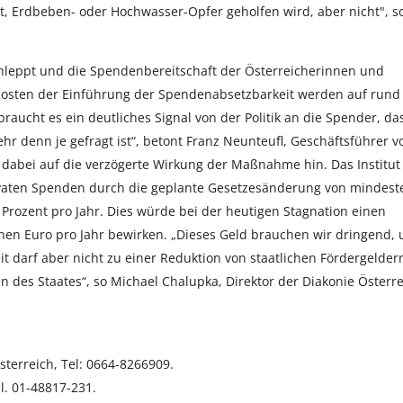
 Erdbeben- oder Hochwasser-Opfer geholfen wird, aber nicht", s
chleppt und die Spendenbereitschaft der Österreicherinnen und
 Kosten der Einführung der Spendenabsetzbarkeit werden auf rund
braucht es ein deutliches Signal von der Politik an die Spender, da
r denn je gefragt ist“, betont Franz Neunteufl, Geschäftsführer v
dabei auf die verzögerte Wirkung der Maßnahme hin. Das Institut 
rivaten Spenden durch die geplante Gesetzesänderung von mindest
rozent pro Jahr. Dies würde bei der heutigen Stagnation einen
nen Euro pro Jahr bewirken. „Dieses Geld brauchen wir dringend,
t darf aber nicht zu einer Reduktion von staatlichen Fördergelder
 des Staates“, so Michael Chalupka, Direktor der Diakonie Österr
terreich, Tel: 0664-8266909.
l. 01-48817-231.