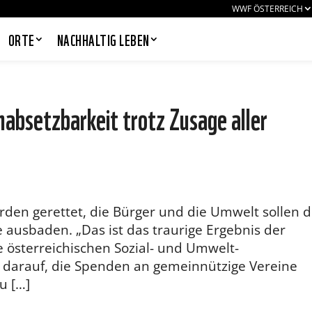
WWF ÖSTERREICH
ORTE
NACHHALTIG LEBEN
absetzbarkeit trotz Zusage aller
PANDAS LIEBEN COOKIES, WIR
AUCH!
Cookies helfen unser Angebot
nutzerfreundlich zu gestalten & erlauben
uns eine Analyse der Zugriffe auf die
den gerettet, die Bürger und die Umwelt sollen d
Website. Infos dazu findest du in unserer
 ausbaden. „Das ist das traurige Ergebnis der
Datenschutzerklärung. Unter
Einstellungen
kannst du verwalten,
ie österreichischen Sozial- und Umwelt-
welche Art von Cookies gesetzt werden.
m darauf, die Spenden an gemeinnützige Vereine
Deine Auswahl kannst du über den
entsprechenden Link im Footer der
u […]
Website jederzeit widerrufen.