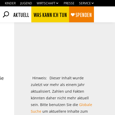
KINDER
JUGEND
WIRTSCHAFT
PRESSE
SERVICE
AKTUELL
WAS KANN ICH TUN
SPENDEN
ie
Hinweis:
Dieser Inhalt wurde
zuletzt vor mehr als einem Jahr
aktualisiert. Zahlen und Fakten
könnten daher nicht mehr aktuell
Zustimmen
Ablehnen
sein. Bitte benutzen Sie die
Globale
Suche
um aktuellere Inhalte zum