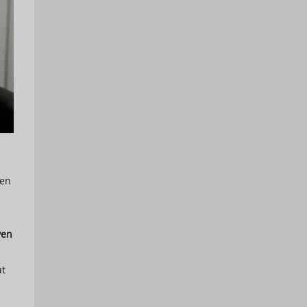
hen
ven
t