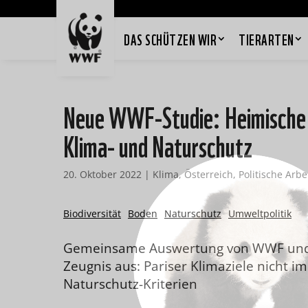
DAS SCHÜTZEN WIR
TIERARTEN
Neue WWF-Studie: Heimische 
Klima- und Naturschutz
20. Oktober 2022
|
Klima
,
Österreich
,
Politische Arbe
Biodiversität
Boden
Naturschutz
Umweltpolitik
Gemeinsame Auswertung von WWF und Pw
Zeugnis aus: Pariser Klimaziele nicht i
Naturschutz-Kriterien