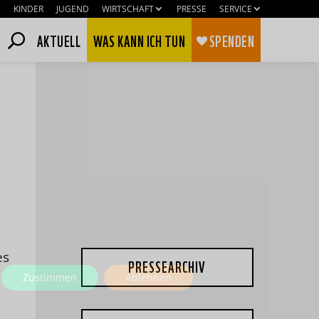
KINDER
JUGEND
WIRTSCHAFT
PRESSE
SERVICE
AKTUELL
WAS KANN ICH TUN
SPENDEN
es
PRESSEARCHIV
Zustimmen
Ablehnen