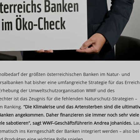
olbedarf der größten österreichischen Banken im Natur- und
ersalbanken hat bisher eine umfangreiche Strategie für das Erreic
er Erhebung der Umweltschutzorganisation WWF und des
ter ist das Zeugnis für die fehlenden Naturschutz-Strategien –
im Ranking.
“Die Klimakrise und das Artensterben sind die ultimati
r Banken angekommen. Daher finanzieren sie immer noch sehr viele
ele sabotieren“, sagt WWF-Geschäftsführerin Andrea Johanides.
Lau
matisch ins Kerngeschäft der Banken integriert werden – also bei
 Produkten eine wichtige Rolle spielen.