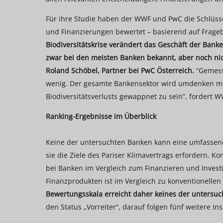
Für ihre Studie haben der WWF und PwC die Schlüs
und Finanzierungen bewertet – basierend auf Frage
Biodiversitätskrise verändert das Geschäft der Ban
zwar bei den meisten Banken bekannt, aber noch nic
Roland Schöbel, Partner bei PwC Österreich.
“Gemesse
wenig. Der gesamte Bankensektor wird umdenken müs
Biodiversitätsverlusts gewappnet zu sein”, fordert 
Ranking-Ergebnisse im Überblick
Keine der untersuchten Banken kann eine umfassend
sie die Ziele des Pariser Klimavertrags erfordern. Kon
bei Banken im Vergleich zum Finanzieren und Investi
Finanzprodukten ist im Vergleich zu konventionelle
Bewertungsskala erreicht daher keines der untersucht
den Status „Vorreiter“, darauf folgen fünf weitere Inst