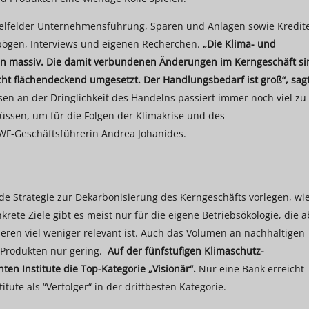
selfelder Unternehmensführung, Sparen und Anlagen sowie Kredit
bögen, Interviews und eigenen Recherchen.
„Die Klima- und
ken massiv. Die damit verbundenen Änderungen im Kerngeschäft si
ht flächendeckend umgesetzt. Der Handlungsbedarf ist groß“, sag
n an der Dringlichkeit des Handelns passiert immer noch viel zu
sen, um für die Folgen der Klimakrise und des
WWF-Geschäftsführerin Andrea Johanides.
e Strategie zur Dekarbonisierung des Kerngeschäfts vorlegen, wi
krete Ziele gibt es meist nur für die eigene Betriebsökologie, die 
eren viel weniger relevant ist. Auch das Volumen an nachhaltigen
n Produkten nur gering.
Auf der fünfstufigen Klimaschutz-
en Institute die Top-Kategorie „Visionär“.
Nur eine Bank erreicht
itute als “Verfolger“ in der drittbesten Kategorie.