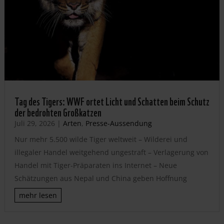
Tag des Tigers: WWF ortet Licht und Schatten beim Schutz
der bedrohten Großkatzen
Juli 29, 2026
|
Arten
,
Presse-Aussendung
Nur mehr 5.500 wilde Tiger weltweit – Wilderei und
illegaler Handel weitgehend ungestraft – Verlagerung von
Handel mit Tiger-Präparaten ins Internet – Neue
Schätzungen aus Nepal und China geben Hoffnung
mehr lesen