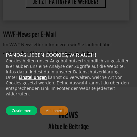
JETZT PATIN/PATE WERDEN!
WWF-News per E-Mail
Im WWF-Newsletter informieren wir Sie laufend über
aktuelle Projekte und Erfolge:
Hier bestellen
!
PANDAS LIEBEN COOKIES, WIR AUCH!
Cookies helfen unser Angebot nutzerfreundlich zu gestalten
& erlauben uns eine Analyse der Zugriffe auf die Website.
Infos dazu findest du in unserer Datenschutzerklärung.
Unter
Einstellungen
kannst du verwalten, welche Art von
Cookies gesetzt werden. Deine Auswahl kannst du über den
entsprechenden Link im Footer der Website jederzeit
widerrufen.
News
Zustimmen
Ablehnen
Aktuelle Beiträge