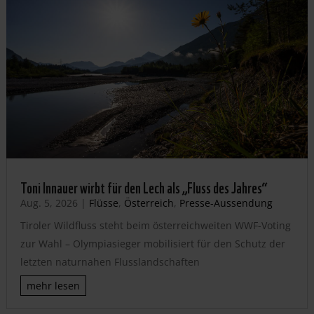
Toni Innauer wirbt für den Lech als „Fluss des Jahres“
Aug. 5, 2026
|
Flüsse
,
Österreich
,
Presse-Aussendung
Tiroler Wildfluss steht beim österreichweiten WWF-Voting
zur Wahl – Olympiasieger mobilisiert für den Schutz der
letzten naturnahen Flusslandschaften
mehr lesen