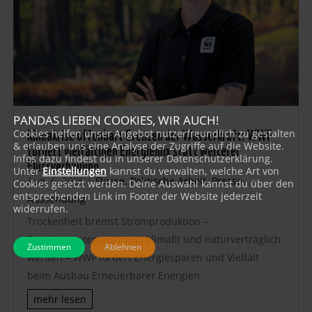
PANDAS LIEBEN COOKIES, WIR AUCH!
Klimakrise offenbart Grenzen der Wasserkraft: WWF
Cookies helfen unser Angebot nutzerfreundlich zu gestalten
fordert vielfältigen Energiemix statt weiterer
& erlauben uns eine Analyse der Zugriffe auf die Website.
Infos dazu findest du in unserer Datenschutzerklärung.
Flussverbauung
Unter
Einstellungen
kannst du verwalten, welche Art von
Aug. 6, 2026
|
Flüsse
,
Politische Arbeit
,
Presse-
Cookies gesetzt werden. Deine Auswahl kannst du über den
entsprechenden Link im Footer der Website jederzeit
Aussendung
widerrufen.
Trockenheit bremst Stromproduktion –
Energieversorgung muss klimafit und naturverträglich
Zustimmen
Ablehnen
werden – WWF fordert Energiesparen und Vielfalt
beim Ausbau Erneuerbarer Energien
mehr lesen