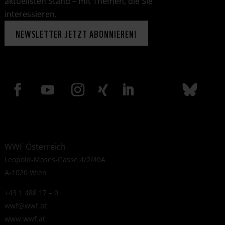
aktuellsten Stand – mit Themen, die Sie
interessieren.
NEWSLETTER JETZT ABONNIEREN!
WWF Österreich
Leopold-Moses-Gasse 4/2/40A
A-1020 Wien
+43 1 488 17 – 0
wwf@wwf.at
www.wwf.at