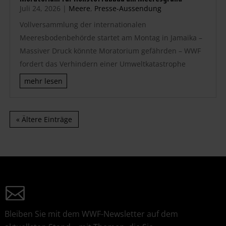
Juli 24, 2026
|
Meere
,
Presse-Aussendung
Vollversammlung der internationalen
Meeresbodenbehörde startet am Montag in Jamaika –
Massiver Druck könnte Moratorium gefährden – WWF
fordert das Verhindern einer Umweltkatastrophe
mehr lesen
« Ältere Einträge
Bleiben Sie mit dem WWF-Newsletter auf dem