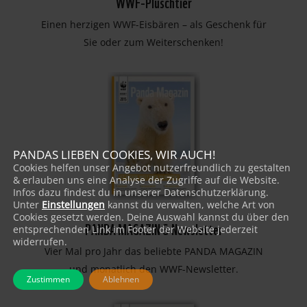
WWF-Plüschtier
Einen herzigen WWF-Eisbären – als Geschenk für
Sie oder zum Weiterschenken!
PANDAS LIEBEN COOKIES, WIR AUCH!
Cookies helfen unser Angebot nutzerfreundlich zu gestalten
& erlauben uns eine Analyse der Zugriffe auf die Website.
Infos dazu findest du in unserer Datenschutzerklärung.
Unter
Einstellungen
kannst du verwalten, welche Art von
Cookies gesetzt werden. Deine Auswahl kannst du über den
PANDA MAGAZIN & Newsletter
entsprechenden Link im Footer der Website jederzeit
widerrufen.
Vier Mal pro Jahr das beliebte PANDA MAGAZIN
und monatlich den WWF-Newsletter.
Zustimmen
Ablehnen