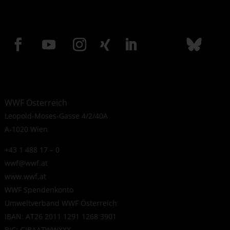
WWF Österreich
Leopold-Moses-Gasse 4/2/40A
A-1020 Wien
+43 1 488 17 – 0
wwf@wwf.at
www.wwf.at
WWF Spendenkonto
Umweltverband WWF Österreich
IBAN: AT26 2011 1291 1268 3901
BIC: GIBAATWWXXX