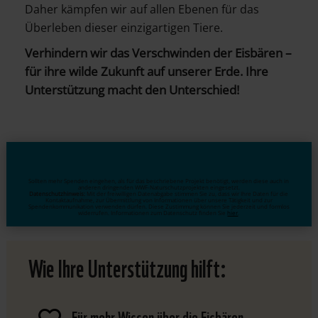
Daher kämpfen wir auf allen Ebenen für das
Überleben dieser einzigartigen Tiere.
Verhindern wir das Verschwinden der Eisbären –
für ihre wilde Zukunft auf unserer Erde.
Ihre
Unterstützung macht den Unterschied!
Sollten mehr Spenden eingehen, als für das beschriebene Projekt benötigt, werden diese auch in
anderen dringenden WWF-Naturschutzprojekten eingesetzt.
Datenschutzhinweis:
Mit der freiwilligen Datenabgabe stimmen Sie zu, dass wir Ihre Daten für die
Kontaktaufnahme, zur Übermittlung von Informationen über unsere Tätigkeit und zur
Spendenkommunikation verwenden dürfen. Diese Zustimmung können Sie jederzeit und formlos
widerrufen. Informationen zum Datenschutz finden Sie
hier
.
Wie Ihre Unterstützung hilft:
Für mehr Wissen über die Eisbären