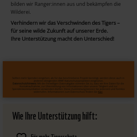
bilden wir Ranger:innen aus und bekämpfen die
Wilderei.
Verhindern wir das Verschwinden des Tigers –
für seine wilde Zukunft auf unserer Erde.
Ihre Unterstützung macht den Unterschied!
Sollten mehr Spenden eingehen, als für das beschriebene Projekt benötigt, werden diese auch in
anderen dringenden WWF-Naturschutzprojekten eingesetzt.
Datenschutzhinweis:
Mit der freiwilligen Datenabgabe stimmen Sie zu, dass wir Ihre Daten für die
Kontaktaufnahme, zur Übermittlung von Informationen über unsere Tätigkeit und zur
Spendenkommunikation verwenden dürfen. Diese Zustimmung können Sie jederzeit und formlos
widerrufen. Informationen zum Datenschutz finden Sie
hier
.
Wie Ihre Unterstützung hilft:
Für mehr Tigerschutz