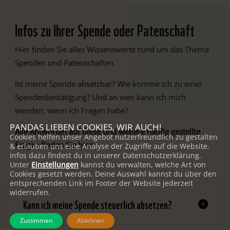
Infos zu Ihrer Spende oder Patenschaft
Hier finden Sie alles Wissenswerte rund um das Thema
Spenden und Patenschaften.
Ist meine Spende absetzbar? Wie komme ich zu einer
Spendenbestätigung? Und an wen kann ich mich
wenden, wenn ich Fragen habe?
PANDAS LIEBEN COOKIES, WIR AUCH!
Alle Antworten auf diese und weitere häufig gestellte
Cookies helfen unser Angebot nutzerfreundlich zu gestalten
Fragen finden Sie hier:
& erlauben uns eine Analyse der Zugriffe auf die Website.
Infos dazu findest du in unserer Datenschutzerklärung.
Unter
Einstellungen
kannst du verwalten, welche Art von
Cookies gesetzt werden. Deine Auswahl kannst du über den
entsprechenden Link im Footer der Website jederzeit
widerrufen.
Kann ich meine Spende steuerlich absetzen?
Zustimmen
Ablehnen