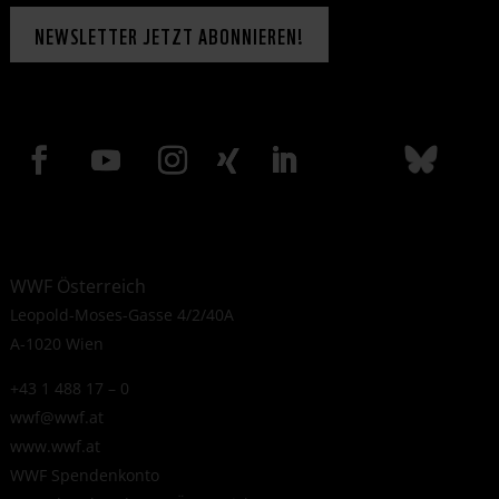
NEWSLETTER JETZT ABONNIEREN!
WWF Österreich
Leopold-Moses-Gasse 4/2/40A
A-1020 Wien
+43 1 488 17 – 0
wwf@wwf.at
www.wwf.at
WWF Spendenkonto