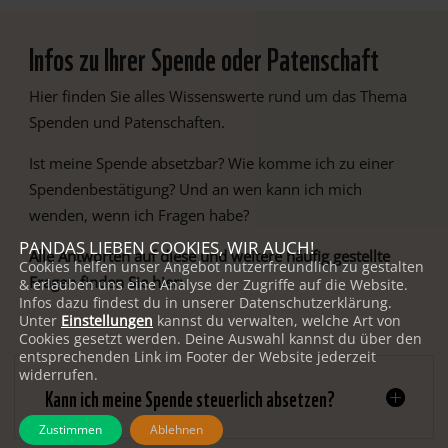
Infos zu Ihrer Spende oder Patenschaft
Hier finden Sie alles Wissenswerte rund um das Thema
Spenden und Patenschaften.
Ist meine Spende absetzbar? Wie komme ich zu einer
Spendenbestätigung? Und an wen kann ich mich
wenden, wenn ich Fragen habe?
PANDAS LIEBEN COOKIES, WIR AUCH!
Alle Antworten auf diese und weitere häufig gestellte
Cookies helfen unser Angebot nutzerfreundlich zu gestalten
Fragen finden Sie hier:
& erlauben uns eine Analyse der Zugriffe auf die Website.
Infos dazu findest du in unserer Datenschutzerklärung.
Unter
Einstellungen
kannst du verwalten, welche Art von
Cookies gesetzt werden. Deine Auswahl kannst du über den
entsprechenden Link im Footer der Website jederzeit
widerrufen.
Kann ich meine Spende steuerlich absetzen?
Zustimmen
Ablehnen