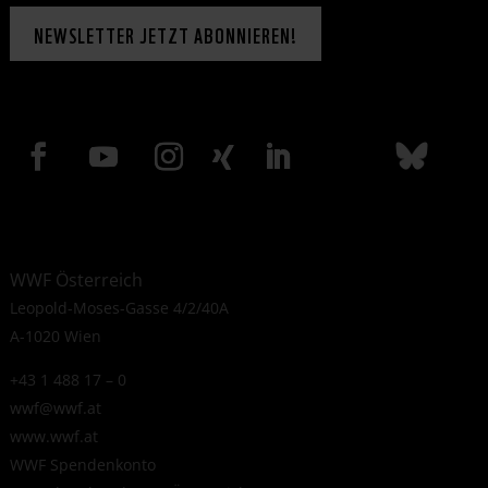
NEWSLETTER JETZT ABONNIEREN!
WWF Österreich
Leopold-Moses-Gasse 4/2/40A
A-1020 Wien
+43 1 488 17 – 0
wwf@wwf.at
www.wwf.at
WWF Spendenkonto