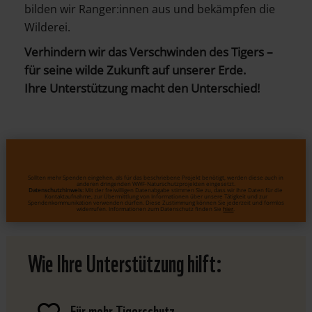
bilden wir Ranger:innen aus und bekämpfen die
Wilderei.
Verhindern wir das Verschwinden des Tigers –
für seine wilde Zukunft auf unserer Erde.
Ihre Unterstützung macht den Unterschied!
Sollten mehr Spenden eingehen, als für das beschriebene Projekt benötigt, werden diese auch in
anderen dringenden WWF-Naturschutzprojekten eingesetzt.
Datenschutzhinweis:
Mit der freiwilligen Datenabgabe stimmen Sie zu, dass wir Ihre Daten für die
Kontaktaufnahme, zur Übermittlung von Informationen über unsere Tätigkeit und zur
Spendenkommunikation verwenden dürfen. Diese Zustimmung können Sie jederzeit und formlos
widerrufen. Informationen zum Datenschutz finden Sie
hier
.
Wie Ihre Unterstützung hilft:
Für mehr Tigerschutz