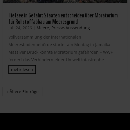
Tiefsee in Gefahr: Staaten entscheiden über Moratorium
für Rohstoffabbau am Meeresgrund
Juli 24, 2026
|
Meere
,
Presse-Aussendung
Vollversammlung der internationalen
Meeresbodenbehörde startet am Montag in Jamaika –
Massiver Druck könnte Moratorium gefährden – WWF
fordert das Verhindern einer Umweltkatastrophe
mehr lesen
« Ältere Einträge