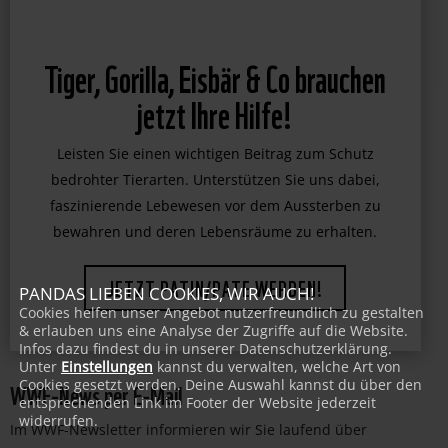
Tiger, Gorilla, Eisbär & Co brauchen
jetzt Ihre Hilfe!
Leisten Sie einen wichtigen Beitrag zum Schutz
bedrohter Tierarten. Unterstützen Sie uns dabei,
faszinierende Lebewesen vor dem Aussterben zu
bewahren und deren Lebensräume zu erhalten.
PANDAS LIEBEN COOKIES, WIR AUCH!
JETZT PATIN/PATE WERDEN!
Cookies helfen unser Angebot nutzerfreundlich zu gestalten
& erlauben uns eine Analyse der Zugriffe auf die Website.
Infos dazu findest du in unserer Datenschutzerklärung.
Unter
Einstellungen
kannst du verwalten, welche Art von
WWF-News per E-Mail
Cookies gesetzt werden. Deine Auswahl kannst du über den
entsprechenden Link im Footer der Website jederzeit
widerrufen.
Im WWF-Newsletter informieren wir Sie laufend über