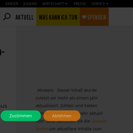
KINDER
JUGEND
WIRTSCHAFT
PRESSE
SERVICE
AKTUELL
WAS KANN ICH TUN
SPENDEN
o-
Hinweis:
Dieser Inhalt wurde
zuletzt vor mehr als einem Jahr
aus
aktualisiert. Zahlen und Fakten
könnten daher nicht mehr aktuell
Zustimmen
Ablehnen
sein. Bitte benutzen Sie die
Globale
Suche
um aktuellere Inhalte zum