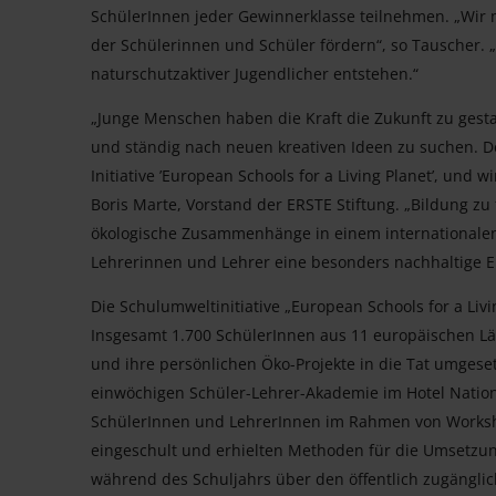
SchülerInnen jeder Gewinnerklasse teilnehmen. „Wi
der Schülerinnen und Schüler fördern“, so Tauscher. „
naturschutzaktiver Jugendlicher entstehen.“
„Junge Menschen haben die Kraft die Zukunft zu gest
und ständig nach neuen kreativen Ideen zu suchen. De
Initiative ’European Schools for a Living Planet’, und
Boris Marte, Vorstand der ERSTE Stiftung. „Bildung zu 
ökologische Zusammenhänge in einem internationalen P
Lehrerinnen und Lehrer eine besonders nachhaltige E
Die Schulumweltinitiative „European Schools for a Livi
Insgesamt 1.700 SchülerInnen aus 11 europäischen Lä
und ihre persönlichen Öko-Projekte in die Tat umgesetz
einwöchigen Schüler-Lehrer-Akademie im Hotel Nation
SchülerInnen und LehrerInnen im Rahmen von Worksh
eingeschult und erhielten Methoden für die Umsetzung
während des Schuljahrs über den öffentlich zugängl