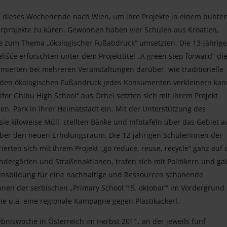
ten dieses Wochenende nach Wien, um ihre Projekte in einem bunte
erprojekte zu küren. Gewonnen haben vier Schulen aus Kroatien,
e zum Thema „ökologischer Fußabdruck“ umsetzten. Die 13-jährig
išće erforschten unter dem Projekttitel „A green step forward“ di
rmierten bei mehreren Veranstaltungen darüber, wie traditionelle
den ökologischen Fußandruck jedes Konsumenten verkleinern kan
for Ghibu High School“ aus Orhei setzten sich mit ihrem Projekt
en Park in ihrer Heimatstadt ein. Mit der Unterstützung des
e kiloweise Müll, stellten Bänke und Infotafeln über das Gebiet a
über den neuen Erholungsraum. Die 12-jährigen SchülerInnen der
rten sich mit ihrem Projekt „go reduce, reuse, recycle“ ganz auf 
Kindergärten und Straßenaktionen, trafen sich mit Politikern und g
insbildung für eine nachhaltige und Ressourcen schonende
nen der serbischen „Primary School ’15. oktobar’“ im Vordergrund.
 sie u.a. eine regionale Kampagne gegen Plastikackerl.
ebniswoche in Österreich im Herbst 2011, an der jeweils fünf