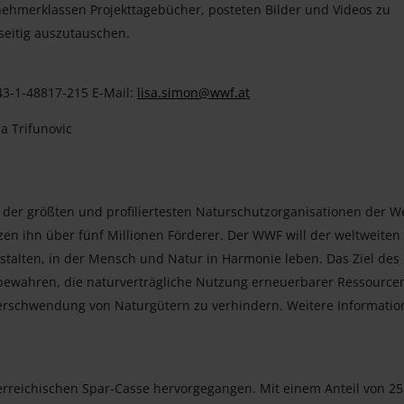
lnehmerklassen Projekttagebücher, posteten Bilder und Videos zu
seitig auszutauschen.
+43-1-48817-215 E-Mail:
lisa.simon@wwf.at
a Trifunovic
 der größten und profiliertesten Naturschutzorganisationen der W
zen ihn über fünf Millionen Förderer. Der WWF will der weltweiten
stalten, in der Mensch und Natur in Harmonie leben. Das Ziel des
zu bewahren, die naturverträgliche Nutzung erneuerbarer Ressource
rschwendung von Naturgütern zu verhindern. Weitere Informatio
terreichischen Spar-Casse hervorgegangen. Mit einem Anteil von 25