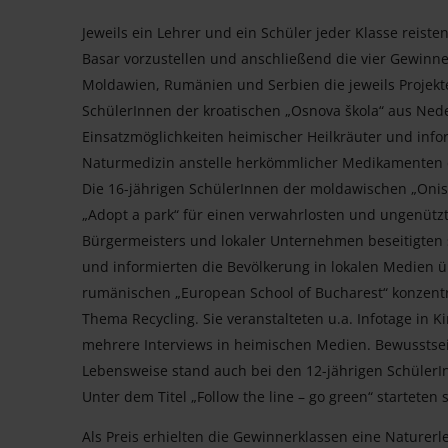
Jeweils ein Lehrer und ein Schüler jeder Klasse reis
Basar vorzustellen und anschließend die vier Gewinn
Moldawien, Rumänien und Serbien die jeweils Projekt
SchülerInnen der kroatischen „Osnova škola“ aus Nedel
Einsatzmöglichkeiten heimischer Heilkräuter und info
Naturmedizin anstelle herkömmlicher Medikamenten 
Die 16-jährigen SchülerInnen der moldawischen „Onisi
„Adopt a park“ für einen verwahrlosten und ungenützt
Bürgermeisters und lokaler Unternehmen beseitigten si
und informierten die Bevölkerung in lokalen Medien 
rumänischen „European School of Bucharest“ konzentrie
Thema Recycling. Sie veranstalteten u.a. Infotage in 
mehrere Interviews in heimischen Medien. Bewusstse
Lebensweise stand auch bei den 12-jährigen SchülerIn
Unter dem Titel „Follow the line – go green“ starteten
Als Preis erhielten die Gewinnerklassen eine Naturerl