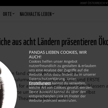
WWF ÖSTERREICH
ORTE
NACHHALTIG LEBEN
iche aus acht Ländern präsentieren Ök
PANDAS LIEBEN COOKIES, WIR
AUCH!
Cookies helfen unser Angebot
nutzerfreundlich zu gestalten & erlauben
uns eine Analyse der Zugriffe auf die
 in Wien fand dieses Wochenende die
Website. Infos dazu findest du in unserer
alen Schulumweltinitiative von WWF und ERSTE
Datenschutzerklärung. Unter
Einstellungen
kannst du verwalten,
 Schools for a Living Planet“ setzten Schulklassen 
welche Art von Cookies gesetzt werden.
projekte um. Die Ideen reichten von selbst
Deine Auswahl kannst du über den
entsprechenden Link im Footer der
ts und Theaterstücke bis hin […]
Website jederzeit widerrufen.