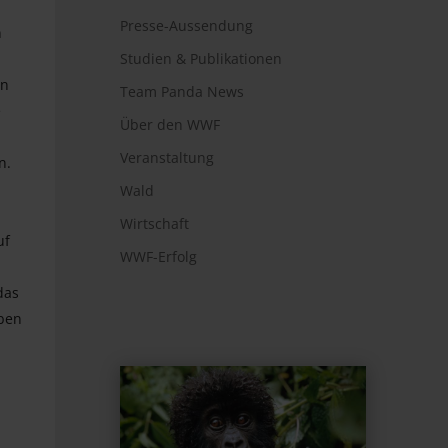
Presse-Aussendung
n
Studien & Publikationen
en
Team Panda News
e
Über den WWF
Veranstaltung
n.
Wald
Wirtschaft
uf
WWF-Erfolg
das
aben