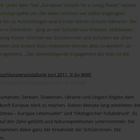
t. Unter dem Titel „European Schools for a Living Planet“ setzten
hutzprojekte um. Die Ideen reichten von selbst angelegten
s hin zu Ausstellungen und Schüler-lehren-Schüler-Aktionen. Der
he in Österreich – ging an vier Schulen aus Kroatien, Moldawien,
iving Planet′ möchten wir Schülerinnen und Schülern vor allem
rtreten und andere dazu motivieren können aktiv zu werden“, so
rogramms. „Das überwältigende Engagement der Kids ist die
schlussveranstaltung Juni 2011, © by WWF
 Rumänien, Serbien, Slowenien, Ukraine und Ungarn folgten dem
unft Europas stark zu machen. Sieben Monate lang arbeiteten di
„Donau – Europas Lebensader“ und “Ökologischer Fußabdruck“. Es
n auf den Zahn gefühlt und Naturexpeditionen unternommen. Die
ammen dabei ganz der Kreativität der SchülerInnen. Die
es.