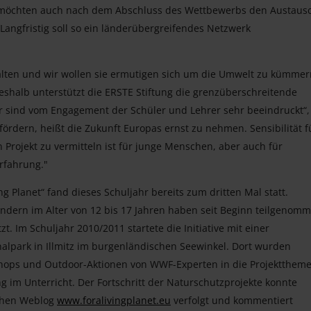
r möchten auch nach dem Abschluss des Wettbewerbs den Austaus
Langfristig soll so ein länderübergreifendes Netzwerk
alten und wir wollen sie ermutigen sich um die Umwelt zu kümmer
shalb unterstützt die ERSTE Stiftung die grenzüberschreitende
 wir sind vom Engagement der Schüler und Lehrer sehr beeindruckt“,
fördern, heißt die Zukunft Europas ernst zu nehmen. Sensibilität f
rojekt zu vermitteln ist für junge Menschen, aber auch für
rfahrung."
ng Planet“ fand dieses Schuljahr bereits zum dritten Mal statt.
ndern im Alter von 12 bis 17 Jahren haben seit Beginn teilgenom
t. Im Schuljahr 2010/2011 startete die Initiative mit einer
alpark in Illmitz im burgenländischen Seewinkel. Dort wurden
ops und Outdoor-Aktionen von WWF-Experten in die Projektthem
 im Unterricht. Der Fortschritt der Naturschutzprojekte konnte
ichen Weblog
www.foralivingplanet.eu
verfolgt und kommentiert