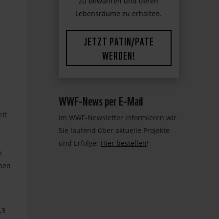
zu bewahren und deren
Lebensräume zu erhalten.
JETZT PATIN/PATE
WERDEN!
WWF-News per E-Mail
elt
Im WWF-Newsletter informieren wir
Sie laufend über aktuelle Projekte
und Erfolge:
Hier bestellen
!
n
nen
,3