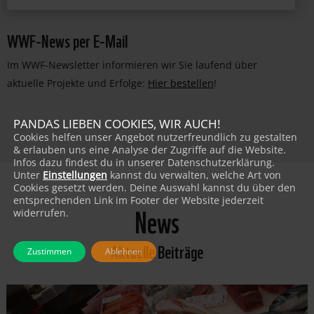
WWF-News per E-Mail
Im WWF-Newsletter informieren wir Sie laufend über
aktuelle Projekte und Erfolge:
Hier bestellen
!
PANDAS LIEBEN COOKIES, WIR AUCH!
Cookies helfen unser Angebot nutzerfreundlich zu gestalten
& erlauben uns eine Analyse der Zugriffe auf die Website.
Infos dazu findest du in unserer Datenschutzerklärung.
Unter
Einstellungen
kannst du verwalten, welche Art von
Cookies gesetzt werden. Deine Auswahl kannst du über den
entsprechenden Link im Footer der Website jederzeit
News
widerrufen.
Aktuelle Beiträge
Zustimmen
Ablehnen