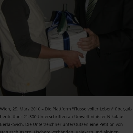
Wien, 25. März 2010 – Die Plattform "Flüsse voller Leben" übergab
heute über 21.300 Unterschriften an Umweltminister Nikolaus
Berlakovich. Die Unterzeichner unterstützen eine Petition von
Naturschützern, Fischereiverbänden, Kajakern und alpinen