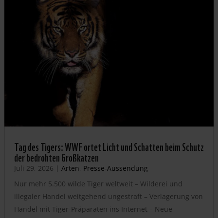
Tag des Tigers: WWF ortet Licht und Schatten beim Schutz
der bedrohten Großkatzen
Juli 29, 2026
|
Arten
,
Presse-Aussendung
Nur mehr 5.500 wilde Tiger weltweit – Wilderei und
illegaler Handel weitgehend ungestraft – Verlagerung von
Handel mit Tiger-Präparaten ins Internet – Neue