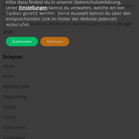
Infos dazu findest du in unserer Datenschutzerklärung.
Klimakrise als Brandbeschleuniger: WWF fordert mehr Tempo
Unter
Einstellungen
kannst du verwalten, welche Art von
Cookies gesetzt werden. Deine Auswahl kannst du über den
bei Waldumbau
4. August 2026
entsprechenden Link im Footer der Website jederzeit
Good News: Nashorn-Wilderei in Namibia geht zurück
30. Juli
widerrufen.
2026
Zustimmen
Ablehnen
Kategorien
Alpen
Arten
Biodiversität
Blogbeitrag
Boden
Flüsse
Good News
Kampagne