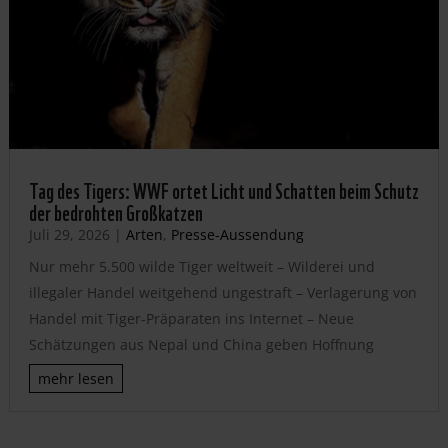
Tag des Tigers: WWF ortet Licht und Schatten beim Schutz
der bedrohten Großkatzen
Juli 29, 2026
|
Arten
,
Presse-Aussendung
Nur mehr 5.500 wilde Tiger weltweit – Wilderei und
illegaler Handel weitgehend ungestraft – Verlagerung von
Handel mit Tiger-Präparaten ins Internet – Neue
Schätzungen aus Nepal und China geben Hoffnung
mehr lesen