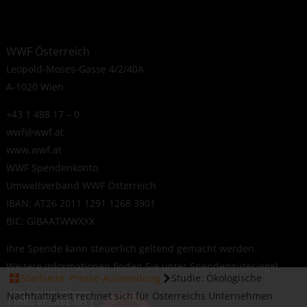
WWF Österreich
Leopold-Moses-Gasse 4/2/40A
A-1020 Wien
+43 1 488 17 – 0
wwf@wwf.at
www.wwf.at
WWF Spendenkonto
Umweltverband WWF Österreich
IBAN: AT26 2011 1291 1268 3901
BIC: GIBAATWWXXX
Ihre Spende kann steuerlich geltend gemacht werden.
Weitere Informationen finden Sie unter
Spendengütesiegel
.
Startseite
Presse-Aussendung
Studie: Ökologische
Nachhaltigkeit rechnet sich für Österreichs Unternehmen