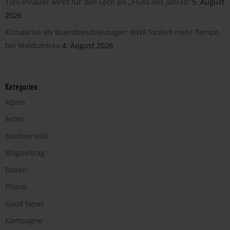
Toni Innauer wirbt für den Lech als „Fluss des Jahres“
5. August
2026
Klimakrise als Brandbeschleuniger: WWF fordert mehr Tempo
bei Waldumbau
4. August 2026
Kategorien
Alpen
Arten
Biodiversität
Blogbeitrag
Boden
Flüsse
Good News
Kampagne