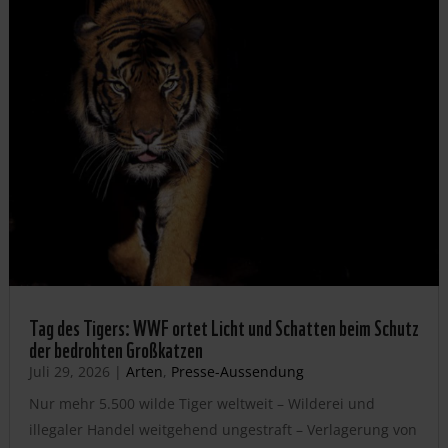
Tag des Tigers: WWF ortet Licht und Schatten beim Schutz
der bedrohten Großkatzen
Juli 29, 2026
|
Arten
,
Presse-Aussendung
Nur mehr 5.500 wilde Tiger weltweit – Wilderei und
illegaler Handel weitgehend ungestraft – Verlagerung von