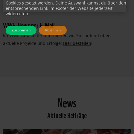
JETZT PATIN/PATE WERDEN!
Cookies gesetzt werden. Deine Auswahl kannst du über den
entsprechenden Link im Footer der Website jederzeit
widerrufen.
WWF-News per E-Mail
Zustimmen
Ablehnen
Im WWF-Newsletter informieren wir Sie laufend über
aktuelle Projekte und Erfolge:
Hier bestellen
!
News
Aktuelle Beiträge