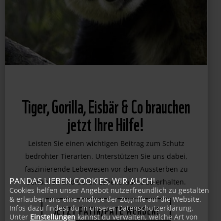
Tiger, Gorilla, Eisbär & Co brauchen
jetzt Ihre Hilfe!
Leisten Sie einen wichtigen Beitrag zum Schutz
bedrohter Tierarten. Unterstützen Sie uns dabei,
PANDAS LIEBEN COOKIES, WIR AUCH!
faszinierende Lebewesen vor dem Aussterben zu
Cookies helfen unser Angebot nutzerfreundlich zu gestalten
bewahren und deren Lebensräume zu erhalten.
& erlauben uns eine Analyse der Zugriffe auf die Website.
Infos dazu findest du in unserer Datenschutzerklärung.
Unter
Einstellungen
kannst du verwalten, welche Art von